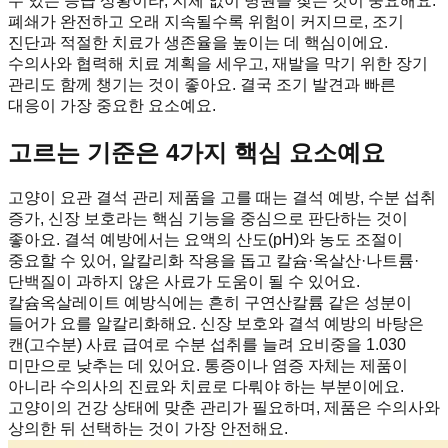
수 있는 응급 상황이라, 지체 없이 병원을 찾는 것이 중요해요.
폐쇄가 완전하고 오래 지속될수록 위험이 커지므로, 조기
진단과 적절한 치료가 생존율을 높이는 데 핵심이에요.
수의사와 협력해 치료 계획을 세우고, 재발을 막기 위한 장기
관리도 함께 챙기는 것이 좋아요. 결국 조기 발견과 빠른
대응이 가장 중요한 요소예요.
고르는 기준은 4가지 핵심 요소예요
고양이 요관 결석 관리 제품을 고를 때는 결석 예방, 수분 섭취
증가, 신장 보호라는 핵심 기능을 중심으로 판단하는 것이
좋아요. 결석 예방에서는 요액의 산도(pH)와 농도 조절이
중요할 수 있어, 알칼리화 작용을 돕고 칼슘·옥살산·나트륨·
단백질이 과하지 않은 사료가 도움이 될 수 있어요.
칼슘옥살레이트 예방식에는 흔히 구연산칼륨 같은 성분이
들어가 요를 알칼리화해요. 신장 보호와 결석 예방의 바탕은
캔(고수분) 사료 급여로 수분 섭취를 늘려 요비중을 1.030
미만으로 낮추는 데 있어요. 통증이나 염증 자체는 제품이
아니라 수의사의 진료와 치료로 다뤄야 하는 부분이에요.
고양이의 건강 상태에 맞춘 관리가 필요하며, 제품은 수의사와
상의한 뒤 선택하는 것이 가장 안전해요.