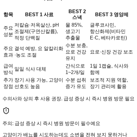
BEST 2
항목
BEST 1 사료
BEST 3 영양제
스낵
저칼슘·저옥살산, pH
물 85%,
글루코사민,
주요
조절제(구연산칼륨),
생고기
항산화제(비타민
성분
적정 단백질
추출물
E·C, 베타카로틴)
수분 보충,
주요
결석 예방, 요 알칼리화
요로 건강
요로·신장 건강 보조
효과
·농도 조절
유지
급여
간식으로
1일 1캡슐, 식사와
일일 식사 대체
방식
1~2개/일
함께
추가
장기 사용 가능, 고양이
수분 섭취
보조적 지원 역할,
장점
선호도 높음
증가 유도
장기 관리에 활용
수의사와 상의 후 사용 권장. 급성 증상 시 즉시 병원 방문 필요
주의: 급성 증상 시 즉시 병원 방문이 필수예요
고양이가 배뇨를 시도하는데도 소변을 전혀 보지 못하거나