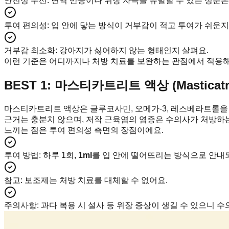
안전성 우선
:
면역 반응이나 위장 자극을 유발할 수 있는 성분은
투여 편의성
:
입 안에 닿는 방식이 거부감이 적고 투여가 쉬운지
거부감 최소화
:
강아지가 싫어하지 않는 형태인지 살펴요.
이런 기준은 어디까지나 처방 치료를 보완하는 관점에서 적용해
BEST 1: 마스티카트리트 액상 (Masticatrea
마스티카트리트 액상은 글루코사민, 오메가-3, 레스베라트롤을
근거는 충분치 않으며, 저작 근육염의 염증은 수의사가 처방하
느끼는 점은 투여 편의성 측면의 장점이에요.
투여 방법
:
하루 1회,
1ml
를 입 안에 떨어뜨리는 방식으로 안내되
참고
:
보조제는 처방 치료를 대체할 수 없어요.
주의사항
:
과다 복용 시 설사 등 위장 증상이 생길 수 있으니 수