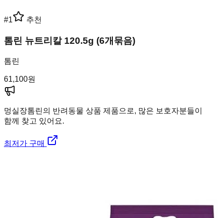
#
1
추천
톰린 뉴트리칼 120.5g (6개묶음)
톰린
61,100
원
멍실장
톰린의 반려동물 상품 제품으로, 많은 보호자분들이
함께 찾고 있어요.
최저가 구매