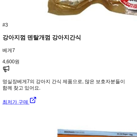
#
3
강아지껌 덴탈개껌 강아지간식
베게7
4,600
원
멍실장
베게7의 강아지 간식 제품으로, 많은 보호자분들이
함께 찾고 있어요.
최저가 구매