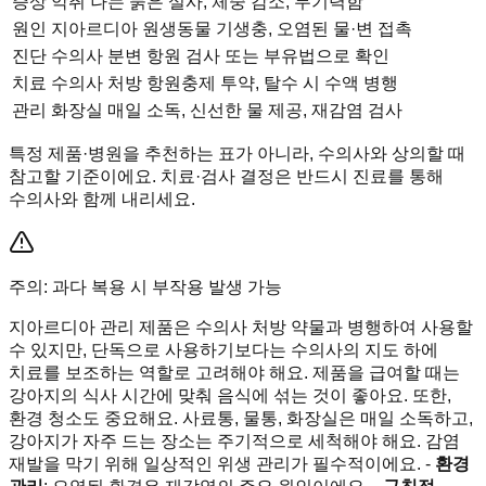
증상
악취 나는 묽은 설사, 체중 감소, 무기력함
원인
지아르디아 원생동물 기생충, 오염된 물·변 접촉
진단
수의사 분변 항원 검사 또는 부유법으로 확인
치료
수의사 처방 항원충제 투약, 탈수 시 수액 병행
관리
화장실 매일 소독, 신선한 물 제공, 재감염 검사
특정 제품·병원을 추천하는 표가 아니라, 수의사와 상의할 때
참고할 기준이에요. 치료·검사 결정은 반드시 진료를 통해
수의사와 함께 내리세요.
주의: 과다 복용 시 부작용 발생 가능
지아르디아 관리 제품은 수의사 처방 약물과 병행하여 사용할
수 있지만, 단독으로 사용하기보다는 수의사의 지도 하에
치료를 보조하는 역할로 고려해야 해요. 제품을 급여할 때는
강아지의 식사 시간에 맞춰 음식에 섞는 것이 좋아요. 또한,
환경 청소도 중요해요. 사료통, 물통, 화장실은 매일 소독하고,
강아지가 자주 드는 장소는 주기적으로 세척해야 해요. 감염
재발을 막기 위해 일상적인 위생 관리가 필수적이에요. -
환경