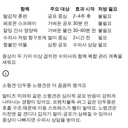
항목
주요 대상
효과 시작
처방 필요
탈감작 훈련
공포 중심
2~4주 후
불필요
페로몬 스프레이
가벼운 공포
30분 전
불필요
칼밍 간식·영양제
가벼운 불안
30~60분 전
불필요
수의사 처방 항구토제
멀미 중심
2시간 전
필요
항불안 약물
심한 공포
수의사 상담
필요
증상이 두 가지 이상 겹치면 수의사와 함께 복합 관리 계획을
세워요
소형견·단두종·노령견은 더 꼼꼼히 챙겨요
말티즈·치와와 같은 소형견은 심리적 공포 반응이 강하게
나타나는 경향이 있어요. 프렌치불독·퍼그 같은 단두종은
호흡 구조 때문에 이동 스트레스가 빨리 쌓여요. 노령견은
이전엔 잘 견디다 갑자기 멀미·공포가 심해질 수 있어서
증상이 나빠지면 수의사 상담을 받아요.