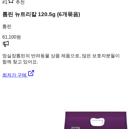
#
1
추천
톰린 뉴트리칼 120.5g (6개묶음)
톰린
61,100
원
멍실장
톰린의 반려동물 상품 제품으로, 많은 보호자분들이
함께 찾고 있어요.
최저가 구매