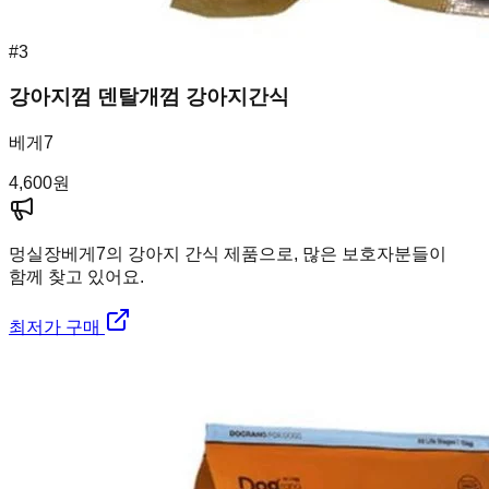
#
3
강아지껌 덴탈개껌 강아지간식
베게7
4,600
원
멍실장
베게7의 강아지 간식 제품으로, 많은 보호자분들이
함께 찾고 있어요.
최저가 구매