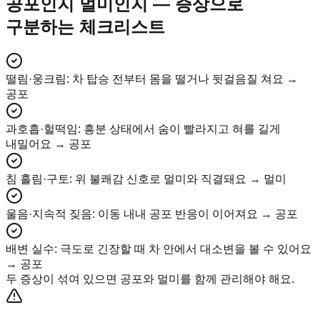
공포인지 멀미인지 — 증상으로
구분하는 체크리스트
떨림·웅크림
:
차 탑승 전부터 몸을 떨거나 뒷걸음질 쳐요 →
공포
과호흡·헐떡임
:
흥분 상태에서 숨이 빨라지고 혀를 길게
내밀어요 → 공포
침 흘림·구토
:
위 불쾌감 신호로 멀미와 직결돼요 → 멀미
울음·지속적 짖음
:
이동 내내 공포 반응이 이어져요 → 공포
배변 실수
:
극도로 긴장할 때 차 안에서 대소변을 볼 수 있어요
→ 공포
두 증상이 섞여 있으면 공포와 멀미를 함께 관리해야 해요.