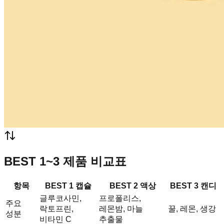
BEST 1~3 제품 비교표
항목
BEST 1 캡슐
BEST 2 액상
BEST 3 캔디
글루코사민,
프로폴리스,
주요
락토프린,
레몬밤, 마늘
꿀, 레몬, 생강
성분
비타민 C
추출물