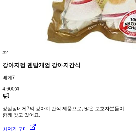
#
2
강아지껌 덴탈개껌 강아지간식
베게7
4,600
원
멍실장
베게7의 강아지 간식 제품으로, 많은 보호자분들이
함께 찾고 있어요.
최저가 구매