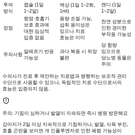
투여
캡슐 (1일
캔디 (1일
액상 (1일 1~2회,
방식
1~2알)
1ml)
1~2알)
항염·호흡기
용량 조절 가능,
천연 성분으로
보호 효과에
섭취 용이성은
장점
인한 경미한
대한 임상적
있으나 치료
부작용 가능성
입증 없음
효능은 미미
당 함량
알레르기 반응
과다 복용 시 위장
있으므로
주의사항
가능성
불편
당뇨병 동물은
주의
수의사가 진료 후 제안하는 치료법과 병행하는 보조적 관리
수단으로 사용할 수 있으나, 독립적인 치료 수단으로서의
효능은 입증되지 않음.
주의: 기침이 심하거나 발열이 지속되면 즉시 병원 방문해요
강아지가 2일 이상 지속적으로 기침하거나, 발열, 식욕 부진,
호흡 곤란을 보이면 개 인플루엔자로 인한 폐렴 가능성이