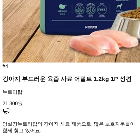
#
4
강아지 부드러운 육즙 사료 어덜트 1.2kg 1P 성견
뉴트리탑
21,300
원
멍실장
뉴트리탑의 강아지 사료 제품으로, 많은 보호자분들이
함께 찾고 있어요.