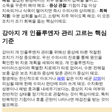
예방
: 밀집된 환경에서는 외부 동물과의 접촉을 줄이고,
소독을 꾸준히 해야 해요. -
증상 관찰
: 기침이 2일 이상
지속되거나 식욕이 떨어지면 즉시 수의사와 상의해요. -
회복
지원
: 수분 섭취를 늘리고, 소량씩 자주 먹이도록 해요. 이 모든
조치가 조기 회복을 돕는 핵심이에요.
강아지 개 인플루엔자 관리 고르는 핵심
기준
강아지 개 인플루엔자 관리를 위해선 증상에 따른 적절한
조치가 가장 중요해요. 우선 수의사의 진료를 통해 원인을
확인한 뒤 치료 계획을 세워야 해요. 개 인플루엔자는
바이러스성이라 특별한 치료제가 따로 없어서, 수분·전해질
보충 같은 보조 치료와 증상에 맞춘 관리가 중심이 돼요.
항생제는 전신적으로 아프거나
폐렴
같은 이차 세균
감염
이
의심될 때에 한해 수의사 판단에 따라 쓰게 돼요. 수치화된
성분이나 예방 효과를 내세우기보다는, 증상의 지속 여부와
전반적인 상태를 정기적으로 관찰하는 것이 핵심이에요. 특히
반복적인 기침이나 호흡 곤란이 나타나면 재검진을 받는 것이
필요해요.