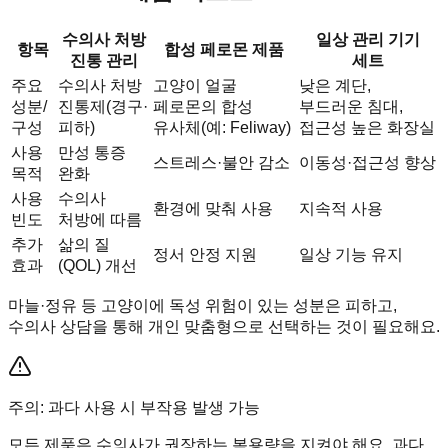
수의사 처방
일상 관리 기기
항목
합성 페로몬 제품
진통 관리
세트
주요
수의사 처방
고양이 얼굴
낮은 계단,
성분/
진통제(경구·
페로몬의 합성
부드러운 침대,
구성
피하)
유사체(예: Feliway)
접근성 높은 화장실
사용
만성 통증
스트레스·불안 감소
이동성·접근성 향상
목적
완화
사용
수의사
환경에 맞춰 사용
지속적 사용
빈도
처방에 따름
추가
삶의 질
정서 안정 지원
일상 기능 유지
효과
(QOL) 개선
마늘·정유 등 고양이에 독성 위험이 있는 성분은 피하고,
수의사 상담을 통해 개인 맞춤형으로 선택하는 것이 필요해요.
주의: 과다 사용 시 부작용 발생 가능
모든 제품은 수의사가 권장하는 복용량을 지켜야 해요. 과다