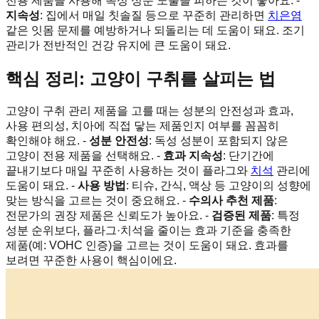
전용 제품을 사용해 독성 성분 노출을 피하는 것이 좋아요. -
지속성
: 집에서 매일 칫솔질 등으로 꾸준히 관리하면
치은염
같은 잇몸 문제를 예방하거나 되돌리는 데 도움이 돼요. 조기
관리가 전반적인 건강 유지에 큰 도움이 돼요.
핵심 정리: 고양이 구취를 살피는 법
고양이 구취 관리 제품을 고를 때는 성분의 안전성과 효과,
사용 편의성, 치아에 직접 닿는 제품인지 여부를 꼼꼼히
확인해야 해요. -
성분 안전성
: 독성 성분이 포함되지 않은
고양이 전용 제품을 선택해요. -
효과 지속성
: 단기간에
끝내기보다 매일 꾸준히 사용하는 것이 플라그와
치석
관리에
도움이 돼요. -
사용 방법
: 티슈, 간식, 액상 등 고양이의 성향에
맞는 방식을 고르는 것이 중요해요. -
수의사 추천 제품
:
전문가의 권장 제품은 신뢰도가 높아요. -
검증된 제품
: 특정
성분 순위보다, 플라그·치석을 줄이는 효과 기준을 충족한
제품(예: VOHC 인증)을 고르는 것이 도움이 돼요. 효과를
보려면 꾸준한 사용이 핵심이에요.