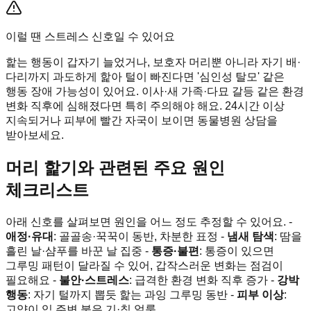
이럴 땐 스트레스 신호일 수 있어요
핥는 행동이 갑자기 늘었거나, 보호자 머리뿐 아니라 자기 배·
다리까지 과도하게 핥아 털이 빠진다면 '심인성 탈모' 같은
행동 장애 가능성이 있어요. 이사·새 가족·다묘 갈등 같은 환경
변화 직후에 심해졌다면 특히 주의해야 해요. 24시간 이상
지속되거나 피부에 빨간 자국이 보이면 동물병원 상담을
받아보세요.
머리 핥기와 관련된 주요 원인
체크리스트
아래 신호를 살펴보면 원인을 어느 정도 추정할 수 있어요. -
애정·유대
: 골골송·꾹꾹이 동반, 차분한 표정 -
냄새 탐색
: 땀을
흘린 날·샴푸를 바꾼 날 집중 -
통증·불편
: 통증이 있으면
그루밍 패턴이 달라질 수 있어, 갑작스러운 변화는 점검이
필요해요 -
불안·스트레스
: 급격한 환경 변화 직후 증가 -
강박
행동
: 자기 털까지 뽑듯 핥는 과잉 그루밍 동반 -
피부 이상
:
고양이 입 주변 붉은 기·침 얼룩