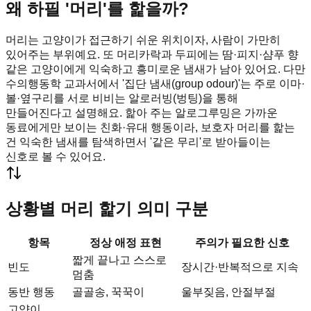
왜 하필 '머리'를 핥을까?
머리는 고양이가 접근하기 쉬운 위치이자, 사람이 가만히
있어주는 부위예요. 또 머리카락과 두피에는 땀·피지·샴푸 향
같은 고양이에게 익숙하고 흥미로운 냄새가 남아 있어요. 다만
수의행동학 교과서에서 '집단 냄새(group odour)'는 주로 이마·
볼·옆구리를 서로 비비는 알로러빙(벙팅)을 통해
만들어진다고 설명해요. 핥아 주는 알로그루밍은 가까운
동료에게만 보이는 친화·유대 행동이라, 보호자 머리를 핥는
건 익숙한 냄새를 탐색하면서 '같은 무리'로 받아들이는
신호로 볼 수 있어요.
상황별 머리 핥기 의미 구분
항목
정상 애정 표현
주의가 필요한 신호
짧게 끝나고 스스로
빈도
장시간·반복적으로 지속
멈춤
동반 행동
골골송, 꾹꾹이
울부짖음, 안절부절
고양이