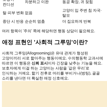
차분하고 이완
동공 확장, 귀 젖힘
컨디션
고양이 입 주변 침 자국·
털·피부 변화
없음
탈모
중단 시 반응
순순히 멈춤
더 집요하게 반복
여러 항목이 '주의' 쪽에 해당하면 행동 상담이 필요해요.
애정 표현인 '사회적 그루밍'이란?
사회적 그루밍(Allogrooming)은 유대 관계가 형성된
고양이끼리 서로 핥아주는 행동이에요. 수의행동학 교과서에
따르면 이 행동은
신뢰 표시
이자 긴장을 낮추는 기능을 해요.
보호자에게 이걸 하는 고양이는 사람을 '같은 무리'로
인식하는 거예요. 핥기 전후로 머리를 부비거나(벙팅), 골골
소리를 낸다면 더 확실한 애정 신호예요.