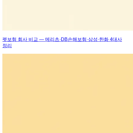
펫보험 회사 비교 — 메리츠·DB손해보험·삼성·한화 4대사
정리