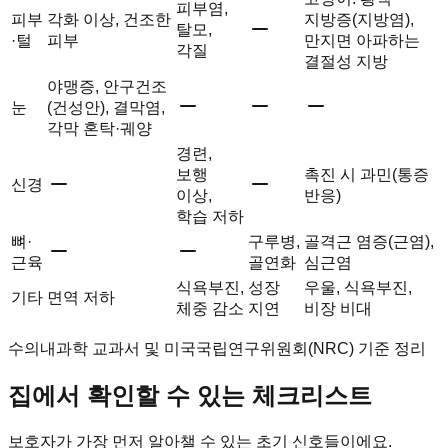
피부염,
피부
각화 이상, 건조한
지방증(지방염),
탈모,
·털
피부
만지면 아파하는
각질
결절성 지방
야맹증, 안구건조
눈
(건성안), 결막염,
각막 혼탁·궤양
경련,
보행
촉진 시 과민(통증
신경
이상,
반응)
학습 저하
뼈·
구루병,
골격근 염증(근염),
근육
골연화
심근염
식욕부진,
성장
우울, 식욕부진,
기타
면역 저하
체중 감소
지연
비장 비대
수의내과학 교과서 및 미국국립연구위원회(NRC) 기준 정리
집에서 확인할 수 있는 체크리스트
보호자가 가장 먼저 알아챌 수 있는 초기 신호들이에요.