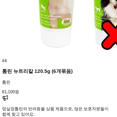
#
4
톰린 뉴트리칼 120.5g (6개묶음)
톰린
61,100
원
멍실장
톰린의 반려동물 상품 제품으로, 많은 보호자분들이
함께 찾고 있어요.