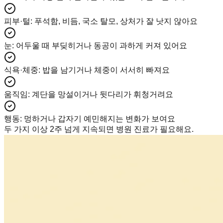
피부·털
:
푸석함, 비듬, 국소 탈모, 상처가 잘 낫지 않아요
눈
:
어두울 때 부딪히거나 동공이 과하게 커져 있어요
식욕·체중
:
밥을 남기거나 체중이 서서히 빠져요
움직임
:
계단을 망설이거나 뒷다리가 휘청거려요
행동
:
멍하거나 갑자기 예민해지는 변화가 보여요
두 가지 이상 2주 넘게 지속되면 병원 진료가 필요해요.