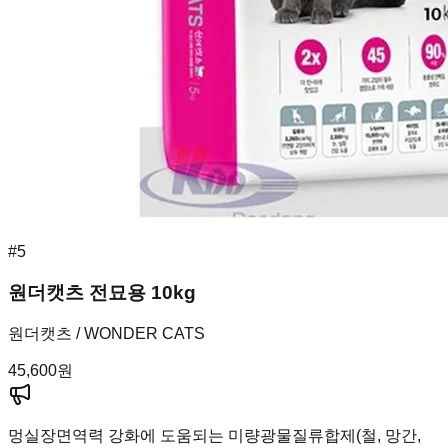
#
5
원더캣츠 전묘용 10kg
원더캣츠 / WONDER CATS
45,600
원
멍실장
면역력 강화에 도움되는 미량광물질류합제(철, 망간,