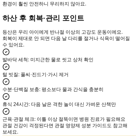
환경이 훨씬 안전하니 무리하지 않아요.
하산 후 회복·관리 포인트
등산은 우리 아이에게 반나절 이상의 고강도 운동이에요.
회복이 제대로 안 되면 다음 날 다리를 절거나 식욕이 떨어질
수 있어요.
발바닥 세척
:
미지근한 물로 씻고 상처 확인
털 빗질
:
풀씨·진드기·가시 제거
수분·단백질 보충
:
평소보다 물과 간식을 충분히
휴식 24시간
:
다음 날은 격한 놀이 대신 가벼운 산책만
근육·관절 체크
:
이틀 이상 절뚝이면 병원 진료가 필요해요
관절 건강이 걱정된다면 관절 영양제 성분 가이드도 참고해
보세요.