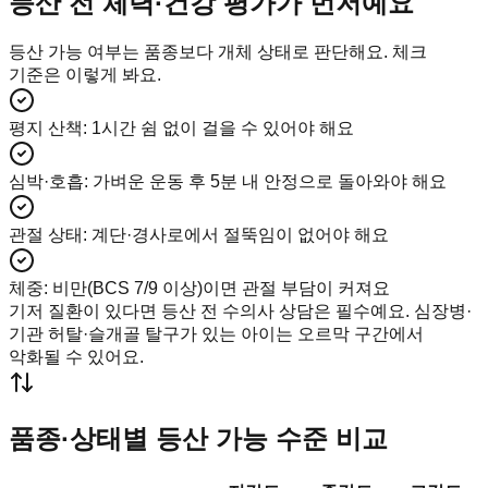
등산 전 체력·건강 평가가 먼저예요
등산 가능 여부는 품종보다 개체 상태로 판단해요. 체크
기준은 이렇게 봐요.
평지 산책
:
1시간 쉼 없이 걸을 수 있어야 해요
심박·호흡
:
가벼운 운동 후 5분 내 안정으로 돌아와야 해요
관절 상태
:
계단·경사로에서 절뚝임이 없어야 해요
체중
:
비만(BCS 7/9 이상)이면 관절 부담이 커져요
기저 질환이 있다면 등산 전 수의사 상담은 필수예요. 심장병·
기관 허탈·슬개골 탈구가 있는 아이는 오르막 구간에서
악화될 수 있어요.
품종·상태별 등산 가능 수준 비교