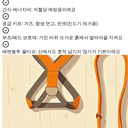
간식·에너지바
:
저혈당 예방용이에요
응급 키트
:
거즈, 항생 연고, 핀셋(진드기 제거용)
부츠/패드 보호제
:
거친 바위·뜨거운 흙에서 발바닥을 지켜요
배변봉투·물티슈
:
산에서도 흔적 남기지 않기가 기본이에요