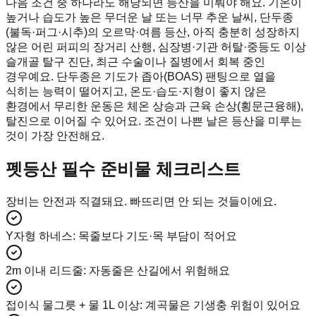
다음 조건 중 하나라도 해당되면 등산을 미뤄야 해요. 기온이
높거나 습도가 높은 무더운 날 또는 너무 추운 날씨, 단두종
(불독·퍼그·시추)의 오르막·여름 등산, 아직 충분히 성장하지
않은 어린 퍼피의 장거리 산행, 심장병·기관 허탈·중등도 이상
슬개골 탈구 진단, 최근 수술이나 질병에서 회복 중인
경우예요. 단두종은 기도가 좁아(BOAS) 팬팅으로 열을
식히는 능력이 떨어지고, 온도·습도·지형이 좋지 않은
환경에서 무리한 운동은 체온 상승과 근육 손상(횡문근융해),
탈진으로 이어질 수 있어요. 조건이 나쁜 날은 등산을 미루는
것이 가장 안전해요.
펫등산 필수 준비물 체크리스트
장비는 안전과 직결돼요. 빠뜨리면 안 되는 것들이에요.
Y자형 하네스
:
목줄보다 기도·목 부담이 적어요
2m 이내 리드줄
:
자동줄은 산길에서 위험해요
접이식 물그릇 + 물 1L 이상
:
계곡물은 기생충 위험이 있어요