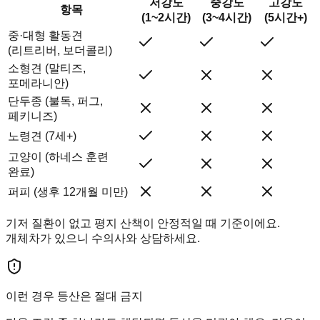
저강도
중강도
고강도
항목
(1~2시간)
(3~4시간)
(5시간+)
중·대형 활동견
(리트리버, 보더콜리)
소형견 (말티즈,
포메라니안)
단두종 (불독, 퍼그,
페키니즈)
노령견 (7세+)
고양이 (하네스 훈련
완료)
퍼피 (생후 12개월 미만)
기저 질환이 없고 평지 산책이 안정적일 때 기준이에요.
개체차가 있으니 수의사와 상담하세요.
이런 경우 등산은 절대 금지