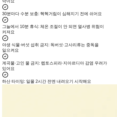
막아요
30분마다 수분 보충
:
헥헥거림이 심해지기 전에 쉬어요
그늘에서 10분 휴식
:
체온 조절이 안 되면 열사병 위험이
커져요
야생 식물·버섯 섭취 금지
:
독버섯·고사리류는 중독을
일으켜요
계곡물·고인 물 금지
:
렙토스피라·지아르디아 감염 우려가
있어요
하산 타이밍
:
일몰 2시간 전엔 내려오기 시작해요