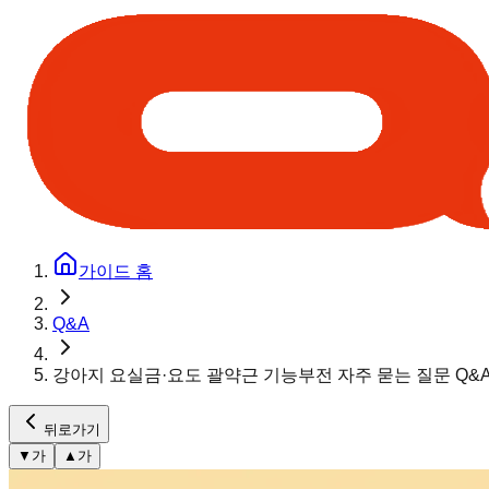
가이드 홈
Q&A
강아지 요실금·요도 괄약근 기능부전 자주 묻는 질문 Q&A
뒤로가기
▼
가
▲
가