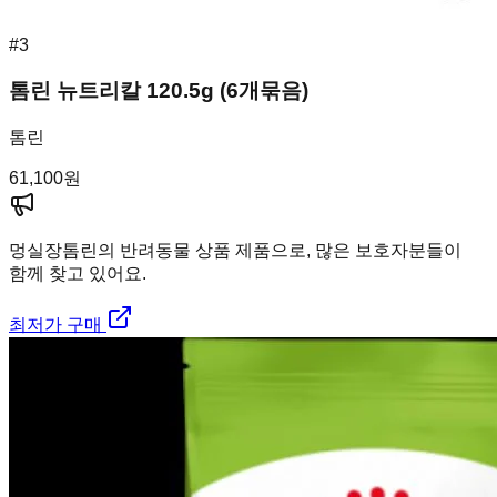
#
3
톰린 뉴트리칼 120.5g (6개묶음)
톰린
61,100
원
멍실장
톰린의 반려동물 상품 제품으로, 많은 보호자분들이
함께 찾고 있어요.
최저가 구매