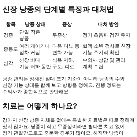
신장 낭종의 단계별 특징과 대처법
항목
낭종 상태
증상
대처 방안
단일·작은
경증
무증상
정기 초음파 검진 유지
낭종
여러 개이거나
다음·다뇨 등
혈액·소변 검사로 신장
중등도
점차 커짐
변화 가능
기능 주기적 확인
신장 비대·
식욕 저하,
수의사 상담 및 관리
심각
기능 저하 동반
구토, 피로
계획 수립
낭종 관리는 정해진 절대 크기 기준이 아니라 낭종의 수와
신장 기능 상태를 함께 보고 방향을 정해요. 진행 정도는
수의사가 종합적으로 판단해요.
치료는 어떻게 하나요?
강아지 신장 낭종 자체를 없애는 특별한 치료법은 따로 정해져
있지 않아요. 낭종이 작고 무증상이라면 별다른 치료 없이
정기 관찰만으로도 충분한 경우가 많아요. 하지만 낭종이