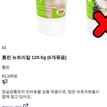
#
2
톰린 뉴트리칼 120.5g (6개묶음)
톰린
61,100
원
멍실장
톰린의 반려동물 상품 제품으로, 많은 보호자분들이
함께 찾고 있어요.