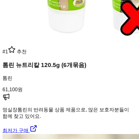
#
1
추천
톰린 뉴트리칼 120.5g (6개묶음)
톰린
61,100
원
멍실장
톰린의 반려동물 상품 제품으로, 많은 보호자분들이
함께 찾고 있어요.
최저가 구매