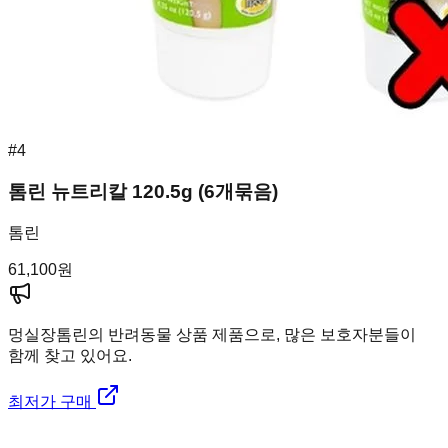
#
4
톰린 뉴트리칼 120.5g (6개묶음)
톰린
61,100
원
멍실장
톰린의 반려동물 상품 제품으로, 많은 보호자분들이
함께 찾고 있어요.
최저가 구매