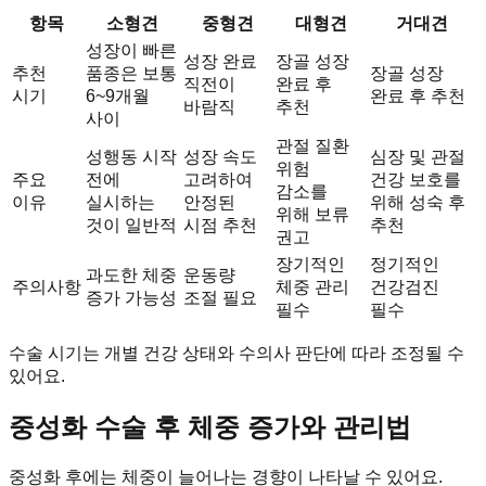
항목
소형견
중형견
대형견
거대견
성장이 빠른
성장 완료
장골 성장
추천
품종은 보통
장골 성장
직전이
완료 후
시기
6~9개월
완료 후 추천
바람직
추천
사이
관절 질환
성행동 시작
성장 속도
심장 및 관절
위험
주요
전에
고려하여
건강 보호를
감소를
이유
실시하는
안정된
위해 성숙 후
위해 보류
것이 일반적
시점 추천
추천
권고
장기적인
정기적인
과도한 체중
운동량
주의사항
체중 관리
건강검진
증가 가능성
조절 필요
필수
필수
수술 시기는 개별 건강 상태와 수의사 판단에 따라 조정될 수
있어요.
중성화 수술 후 체중 증가와 관리법
중성화 후에는 체중이 늘어나는 경향이 나타날 수 있어요.