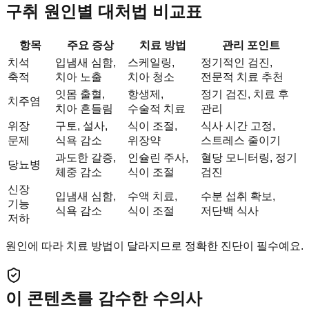
구취 원인별 대처법 비교표
항목
주요 증상
치료 방법
관리 포인트
치석
입냄새 심함,
스케일링,
정기적인 검진,
축적
치아 노출
치아 청소
전문적 치료 추천
잇몸 출혈,
항생제,
정기 검진, 치료 후
치주염
치아 흔들림
수술적 치료
관리
위장
구토, 설사,
식이 조절,
식사 시간 고정,
문제
식욕 감소
위장약
스트레스 줄이기
과도한 갈증,
인슐린 주사,
혈당 모니터링, 정기
당뇨병
체중 감소
식이 조절
검진
신장
입냄새 심함,
수액 치료,
수분 섭취 확보,
기능
식욕 감소
식이 조절
저단백 식사
저하
원인에 따라 치료 방법이 달라지므로 정확한 진단이 필수예요.
이 콘텐츠를 감수한 수의사