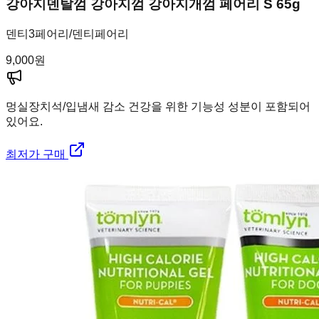
강아지덴탈껌 강아지껌 강아지개껌 페어리 S 65g
덴티3페어리/덴티페어리
9,000
원
멍실장
치석/입냄새 감소 건강을 위한 기능성 성분이 포함되어
있어요.
최저가 구매