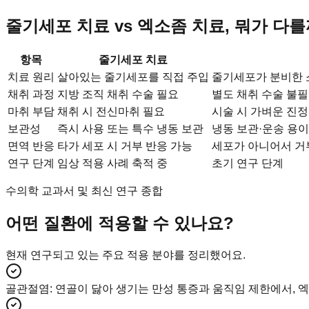
줄기세포 치료 vs 엑소좀 치료, 뭐가 다를
항목
줄기세포 치료
치료 원리
살아있는 줄기세포를 직접 주입
줄기세포가 분비한 
채취 과정
지방 조직 채취 수술 필요
별도 채취 수술 불
마취 부담
채취 시 전신마취 필요
시술 시 가벼운 진
보관성
즉시 사용 또는 특수 냉동 보관
냉동 보관·운송 용이
면역 반응
타가 세포 시 거부 반응 가능
세포가 아니어서 거
연구 단계
임상 적용 사례 축적 중
초기 연구 단계
수의학 교과서 및 최신 연구 종합
어떤 질환에 적용할 수 있나요?
현재 연구되고 있는 주요 적용 분야를 정리했어요.
골관절염
:
연골이 닳아 생기는 만성 통증과 움직임 제한에서, 