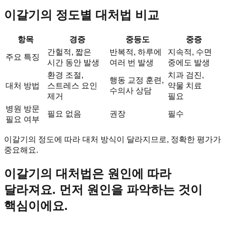
이갈기의 정도별 대처법 비교
항목
경증
중등도
중증
간헐적, 짧은
반복적, 하루에
지속적, 수면
주요 특징
시간 동안 발생
여러 번 발생
중에도 발생
환경 조절,
치과 검진,
행동 교정 훈련,
대처 방법
스트레스 요인
약물 치료
수의사 상담
제거
필요
병원 방문
필요 없음
권장
필수
필요 여부
이갈기의 정도에 따라 대처 방식이 달라지므로, 정확한 평가가
중요해요.
이갈기의 대처법은 원인에 따라
달라져요. 먼저 원인을 파악하는 것이
핵심이에요.