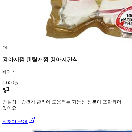
#
4
강아지껌 덴탈개껌 강아지간식
베게7
4,600
원
멍실장
구강건강 관리에 도움되는 기능성 성분이 포함되어
있어요.
최저가 구매