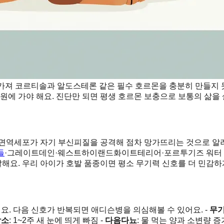
망가져 코르티솔과 알도스테론 같은 필수 호르몬을 충분히 만들지 
원에 가야 해요. 진단만 되면 평생 호르몬 보충으로 보통의 삶을 
 면역세포가 자기 부신피질을 공격해 점차 망가뜨리는 것으로 알
들
·그레이트데인·웨스트하이랜드화이트테리어·포르투기즈 워터 
해요. 우리 아이가 호발 품종이면 평소 무기력 신호를 더 민감하
워요. 다음 신호가 반복되면 애디슨병을 의심해볼 수 있어요. -
무
감소
: 1~2주 새 눈에 띄게 빠짐 -
다음다뇨
: 물 먹는 양과 소변량 증