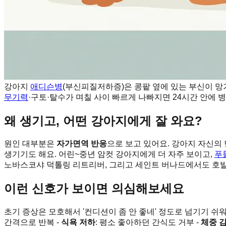
강아지
애디슨병
(부신피질저하증)은 콩팥 옆에 있는 부신이 
무기력
·구토·탈수가 며칠 사이 빠르게 나빠지면 24시간 안에 병
왜 생기고, 어떤 강아지에게 잘 와요?
원인 대부분은
자가면역 반응
으로 보고 있어요. 강아지 자신의
생기기도 해요. 어린~중년 암컷 강아지에게 더 자주 보이고,
푸
노바스코샤 덕톨링 리트리버, 그리고 세인트 버나드에서도 호발
이런 신호가 보이면 의심해보세요
초기 증상은 모호해서 '컨디션이 좀 안 좋네' 정도로 넘기기 쉬
간격으로 반복 -
식욕 저하
: 평소 좋아하던 간식도 거부 -
체중 