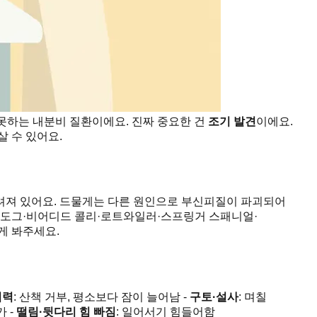
못하는 내분비 질환이에요. 진짜 중요한 건
조기 발견
이에요.
살 수 있어요.
려져 있어요. 드물게는 다른 원인으로 부신피질이 파괴되어
도그·비어디드 콜리·로트와일러·스프링거 스패니얼·
게 봐주세요.
기력
: 산책 거부, 평소보다 잠이 늘어남 -
구토·설사
: 며칠
가 -
떨림·뒷다리 힘 빠짐
: 일어서기 힘들어함