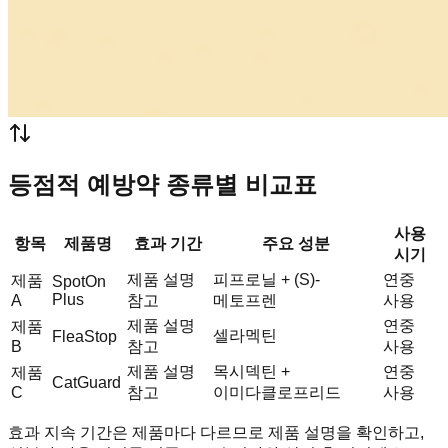
등점적 예방약 종류별 비교표
사용
항목
제품명
효과 기간
주요 성분
시기
제품 설명
피프로닐 + (S)-
연중
제품
SpotOn
Plus
A
참고
메토프렌
사용
제품 설명
연중
제품
셀라멕틴
FleaStop
B
참고
사용
제품 설명
목시덱틴 +
연중
제품
CatGuard
C
참고
이미다클로프리드
사용
효과 지속 기간은 제품마다 다르므로 제품 설명을 확인하고,