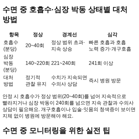
수면 중 호흡수·심장 박동 상태별 대처
방법
항목
정상
경계선
심각
호흡수
정상 범위 초과·
빠른 호흡과 호흡
20~40회
(분당)
지속 상승
노력 증가·개구호흡
심장
박동
140~220회
221~240회
241회 이상
(분당)
대처
정기적
수치가 지속되면
즉시 병원 방문
방법
관찰 유지
수의사 상담
안정 시 호흡수가 정상 범위(20~40회)를 넘어 지속적으로
빨라지거나 심장 박동이 240회를 넘으면 지속 관찰과 수의사
상담이 필요해요. 개구호흡이나 입술·잇몸의 청색증이 보이면
지체 없이 병원에 방문해야 해요.
수면 중 모니터링을 위한 실전 팁