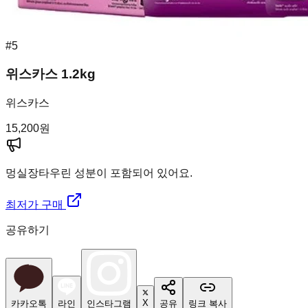
#
5
위스카스 1.2kg
위스카스
15,200
원
멍실장
타우린 성분이 포함되어 있어요.
최저가 구매
공유하기
X
카카오톡
라인
인스타그램
공유
링크 복사