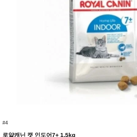
#
4
로얄캐닌 캣 인도어7+ 1.5kg