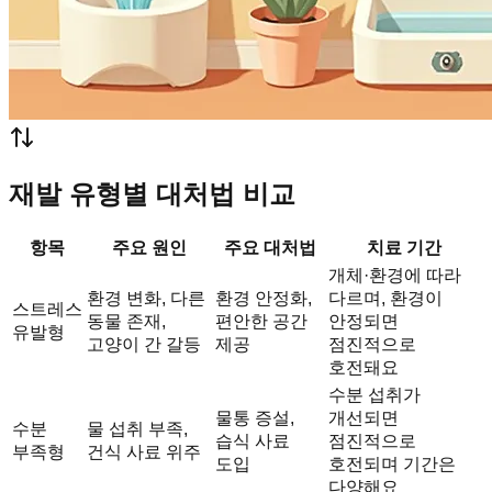
재발 유형별 대처법 비교
항목
주요 원인
주요 대처법
치료 기간
개체·환경에 따라
환경 변화, 다른
환경 안정화,
다르며, 환경이
스트레스
동물 존재,
편안한 공간
안정되면
유발형
고양이 간 갈등
제공
점진적으로
호전돼요
수분 섭취가
물통 증설,
개선되면
수분
물 섭취 부족,
습식 사료
점진적으로
부족형
건식 사료 위주
도입
호전되며 기간은
다양해요