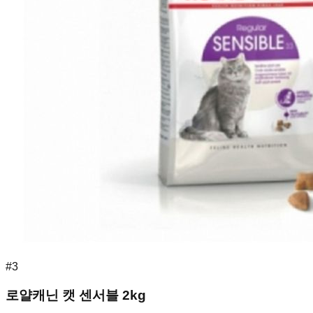
#
3
로얄캐닌 캣 센서블 2kg