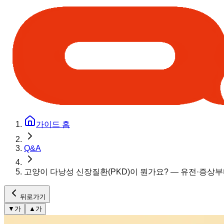
가이드 홈
Q&A
고양이 다낭성 신장질환(PKD)이 뭔가요? — 유전·증상
뒤로가기
▼
가
▲
가