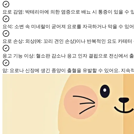
요로 감염
:
박테리아에 의한 염증으로 배뇨 시 통증이 있을 수 있
요석
:
소변 속 미네랄이 굳어져 요로를 자극하거나 막을 수 있어
요로 손상
:
외상(예: 꼬리 견인 손상)이나 반복적인 요도 카테터 
응고 기능 이상
:
혈소판 감소나 응고 인자 결핍으로 전신에서 출
암
:
요로나 신장에 생긴 종양이 출혈을 유발할 수 있어요. 지속적인