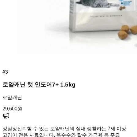
#
3
로얄캐닌 캣 인도어7+ 1.5kg
로얄캐닌
29,600
원
멍실장
신뢰할 수 있는 로얄캐닌의 실내 생활하는 7세 이상
고양이 전용 사료입니다. 옥수수와 탈수 가금육 등 주요