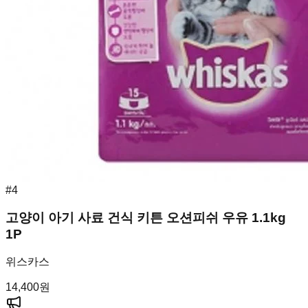
#
4
고양이 아기 사료 건식 키튼 오션피쉬 우유 1.1kg
1P
위스카스
14,400
원