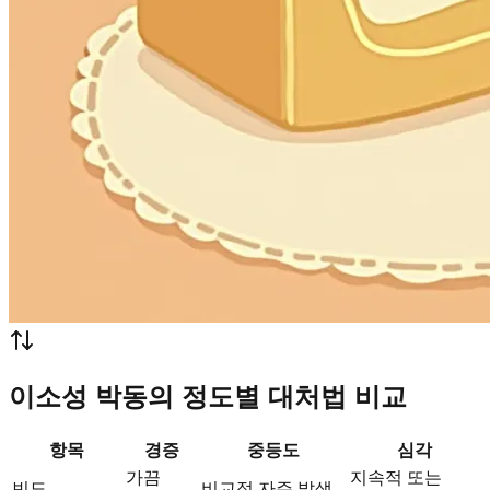
이소성 박동의 정도별 대처법 비교
항목
경증
중등도
심각
가끔
지속적 또는
빈도
비교적 자주 발생