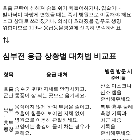
호흡 곤란이 심해져 숨을 쉬기 힘들어하거나, 입술이나
발바닥이 파랗게 변했을 때는 즉시 병원으로 이동해야 해요.
쇼크 상태로 쓰러졌거나, 의식이 흐려졌을 경우도 생명
위협이므로 119나 응급동물병원에 신속히 연락하세요.
심부전 응급 상황별 대처법 비교표
병원 방문 시
항목
응급 대처
준비물
산소 마스크나
호흡
숨 쉬기 편한 자세로 안정시키고,
산소 캡을
곤란
통풍이 잘 되는 곳으로 옮기세요.
준비해주세요.
움직이지 않게 하여 부담을 줄이고,
복부·흉부 둘레
복부
호흡이 힘들어 보이면 지체 없이
측정 기록과
·
병원으로 이동해 관찰하세요.
최근 체중
흉부
고양이는 흉강에 물이 차는 경우가
기록을
팽창
흔해요.
준비해주세요.