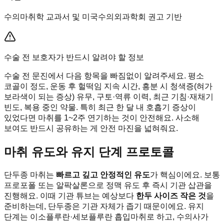
수의마취학 교과서 및 미국수의외과학회 권고 기반
수술 전 보호자가 반드시 알려야 할 정보
수술 전 문진에서 다음 항목을 빠짐없이 알려주세요. 평소
코골이 정도, 운동 후 헐떡임 지속 시간, 흥분 시 청색증(혀가
보라색이 되는 증상) 유무, 구토·역류 이력, 최근 기침·재채기
빈도, 복용 중인 약물. 특히 최근 한 달 내 호흡기 증상이
있었다면 마취를 1~2주 연기하는 것이 안전해요. 사소해
보여도 반드시 공유하는 게 안전 마진을 넓혀줘요.
마취 유도와 유지 단계 프로토콜
단두종 마취는
빠르고 깊고 안정적인 유도
가 핵심이에요. 보통
프로포폴 또는 알팍살론으로 정맥 유도 후 즉시 기관 삽관을
진행해요. 이때 기관 튜브는 예상보다
한두 사이즈 작은 것
을
준비하는데, 단두종은 기관 자체가 좁기 때문이에요. 유지
단계는 이소플루란·세보플루란 흡입마취로 하고, 수의사가