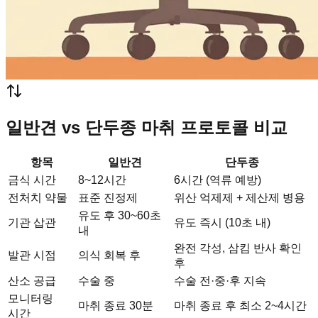
일반견 vs 단두종 마취 프로토콜 비교
항목
일반견
단두종
금식 시간
8~12시간
6시간 (역류 예방)
전처치 약물
표준 진정제
위산 억제제 + 제산제 병용
유도 후 30~60초
기관 삽관
유도 즉시 (10초 내)
내
완전 각성, 삼킴 반사 확인
발관 시점
의식 회복 후
후
산소 공급
수술 중
수술 전·중·후 지속
모니터링
마취 종료 30분
마취 종료 후 최소 2~4시간
시간