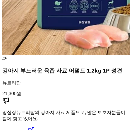
#
5
강아지 부드러운 육즙 사료 어덜트 1.2kg 1P 성견
뉴트리탑
21,300
원
멍실장
뉴트리탑의 강아지 사료 제품으로, 많은 보호자분들이
함께 찾고 있어요.