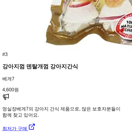
#
3
강아지껌 덴탈개껌 강아지간식
베게7
4,600
원
멍실장
베게7의 강아지 간식 제품으로, 많은 보호자분들이
함께 찾고 있어요.
최저가 구매