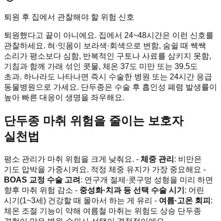
퇴원 후 집에서 관찰해야 할 위험 신호
퇴원했다고 끝이 아니에요. 집에서 24~48시간은 이런 신호를
관찰하세요. 혀·잇몸이 보라색·회색으로 변함, 숨쉴 때 쌕쌕
소리가 평소보다 심함, 반복적인 구토나 사료를 삼키지 못함,
기침과 함께 가래 섞인 콧물, 체온 37도 미만 또는 39.5도
초과. 하나라도 나타나면 즉시 수술한 병원 또는 24시간 응급
동물병원으로 가세요. 단두종은 수술 후 흡인성 폐렴 발생률이
높아 빠른 대응이 생명을 좌우해요.
단두종 마취 위험을 줄이는 보호자
실천법
평소 관리가 마취 위험을 크게 낮춰요. -
체중 관리
: 비만은
기도 압박을 가중시켜요. 적정 체중 유지가 가장 중요해요 -
BOAS 교정 수술 고려
: 연구개 절제·콧구멍 성형을 미리 하면
향후 마취 위험 감소 -
중성화·치과 등 선택 수술 시기
: 어린
시기(1~3세) 건강할 때 몰아서 하는 게 유리 -
여름·고온 회피
:
체온 조절 기능이 약해 여름철 마취는 위험도 상승 단두종