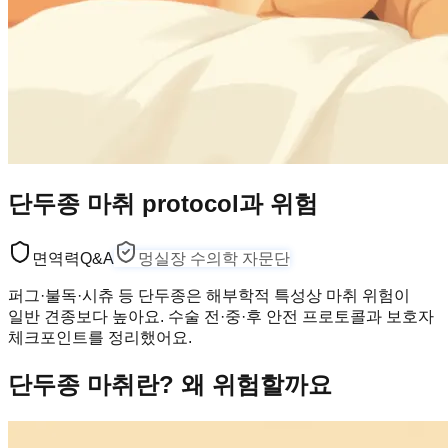
단두종 마취 protocol과 위험
면역력
Q&A
멍실장 수의학 자문단
퍼그·불독·시츄 등 단두종은 해부학적 특성상 마취 위험이
일반 견종보다 높아요. 수술 전·중·후 안전 프로토콜과 보호자
체크포인트를 정리했어요.
단두종 마취란? 왜 위험할까요