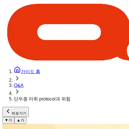
가이드 홈
Q&A
단두종 마취 protocol과 위험
뒤로가기
▼
가
▲
가