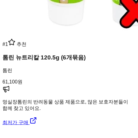
#
1
추천
톰린 뉴트리칼 120.5g (6개묶음)
톰린
61,100
원
멍실장
톰린의 반려동물 상품 제품으로, 많은 보호자분들이
함께 찾고 있어요.
최저가 구매