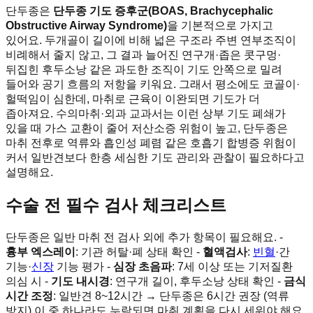
단두종은
단두종 기도 증후군(BOAS, Brachycephalic
Obstructive Airway Syndrome)
을 기본적으로 가지고
있어요. 두개골이 길이에 비해 넓은 구조라 주변 연부조직이
비례해서 줄지 않고, 그 결과 늘어진 연구개·좁은 콧구멍·
뒤집힌 후두소낭 같은 과도한 조직이 기도 안쪽으로 밀려
들어와 공기 흐름의 저항을 키워요. 그래서 평소에도 코골이·
헐떡임이 심한데, 마취로 근육이 이완되면 기도가 더
좁아져요. 수의마취·외과 교과서는 이런 상부 기도 폐쇄가
있을 때 가스 교환이 줄어 저산소증 위험이 높고, 단두종은
마취 전후로 역류와 흡인성 폐렴 같은 호흡기 합병증 위험이
커서 일반견보다 한층 세심한 기도 관리와 관찰이 필요하다고
설명해요.
수술 전 필수 검사 체크리스트
단두종은 일반 마취 전 검사 외에 추가 항목이 필요해요. -
흉부 엑스레이
: 기관 허탈·폐 상태 확인 -
혈액검사
:
빈혈
·간
기능·
신장
기능 평가 -
심장 초음파
: 7세 이상 또는 기저질환
의심 시 -
기도 내시경
: 연구개 길이, 후두소낭 상태 확인 -
금식
시간 조정
: 일반견 8~12시간 → 단두종은 6시간 권장 (역류
방지) 이 중 하나라도 누락되면 마취 계획을 다시 세워야 해요.