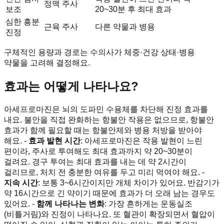
정맥 주사
보조
20~30분 후 최대 효과
심한 흥분
근육 주사
다른 약물과 병용
진정
구체적인 용량과 경로는 수의사가 체중·건강 상태·병용
약물을 고려해 결정해요.
효과는 어떻게 나타나요?
아세프로마진은 뇌의 도파민 수용체를 차단해 진정 효과를
내요. 불안을 직접 완화하는 항불안 작용은 없으므로, 항불안
효과가 함께 필요할 때는 항불안제와 병용 처방을 받아야
해요. -
효과 발현 시간
: 아세프로마진은 작용 발현이 느린
편이라, 주사로 투여해도 최대 효과까지 약 20~30분이
걸려요. 경구 투여는 최대 효과를 내는 데 약 2시간이
걸리므로, 처치 전 충분한 여유를 두고 미리 먹여야 해요. -
지속 시간
: 보통 3~6시간이지만 개체 차이가 있어요. 반감기가
약 16시간으로 긴 약이기 때문에 효과가 더 오래 남는 경우도
있어요. -
함께 나타나는 변화
: 가장 흔하게는 운동실조
(비틀거림)와 진정이 나타나요. 또 혈관이 확장되면서 혈압이