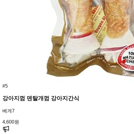
#
5
강아지껌 덴탈개껌 강아지간식
베게7
4,600
원