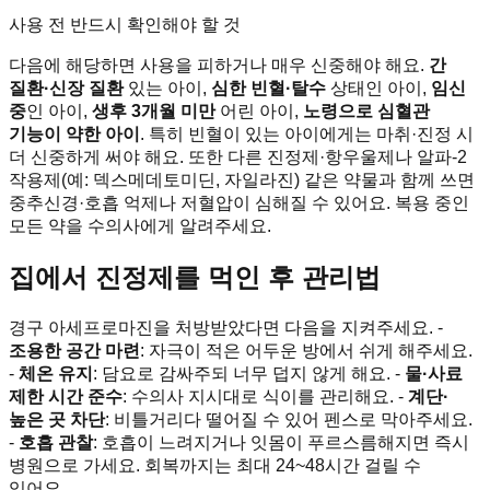
사용 전 반드시 확인해야 할 것
다음에 해당하면 사용을 피하거나 매우 신중해야 해요.
간
질환·신장 질환
있는 아이,
심한 빈혈·탈수
상태인 아이,
임신
중
인 아이,
생후 3개월 미만
어린 아이,
노령으로 심혈관
기능이 약한 아이
. 특히 빈혈이 있는 아이에게는 마취·진정 시
더 신중하게 써야 해요. 또한 다른 진정제·항우울제나 알파-2
작용제(예: 덱스메데토미딘, 자일라진) 같은 약물과 함께 쓰면
중추신경·호흡 억제나 저혈압이 심해질 수 있어요. 복용 중인
모든 약을 수의사에게 알려주세요.
집에서 진정제를 먹인 후 관리법
경구 아세프로마진을 처방받았다면 다음을 지켜주세요. -
조용한 공간 마련
: 자극이 적은 어두운 방에서 쉬게 해주세요.
-
체온 유지
: 담요로 감싸주되 너무 덥지 않게 해요. -
물·사료
제한 시간 준수
: 수의사 지시대로 식이를 관리해요. -
계단·
높은 곳 차단
: 비틀거리다 떨어질 수 있어 펜스로 막아주세요.
-
호흡 관찰
: 호흡이 느려지거나 잇몸이 푸르스름해지면 즉시
병원으로 가세요. 회복까지는 최대 24~48시간 걸릴 수
있어요.