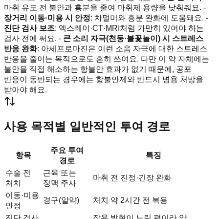
마취 유도 전 불안과 흥분을 줄여 마취제 용량을 낮춰줘요. -
장거리 이동·미용 시 안정
: 차멀미와 흥분 완화에 도움돼요. -
진단 검사 보조
: 엑스레이·CT·MRI처럼 가만히 있어야 하는
검사 전에 써요. -
큰 소리 자극(천둥·불꽃놀이) 시 스트레스
반응 완화
: 아세프로마진은 이런 소음 자극에 대한 스트레스
반응을 줄이는 목적으로도 흔히 쓰여요. 다만 이 약 자체에는
불안을 직접 해소하는 항불안 효과가 없기 때문에, 공포
반응이 동반되는 경우에는 항불안제와 반드시 병용 처방을
받아야 해요.
사용 목적별 일반적인 투여 경로
주요 투여
항목
특징
경로
수술 전
근육 또는
마취 전 진정·긴장 완화
처치
정맥 주사
이동·미용
경구(알약)
처치 약 2시간 전 복용
안정
진단 검사
작용 발현이 느린 편이라 약