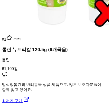
#
1
추천
톰린 뉴트리칼 120.5g (6개묶음)
톰린
61,100
원
멍실장
톰린의 반려동물 상품 제품으로, 많은 보호자분들이
함께 찾고 있어요.
최저가 구매