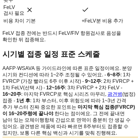
FeLV
검사 필요
비용 차이
기본
+FeLV분 비용 추가
FeLV 접종 전에는 반드시 FeLV/FIV 항원검사로 음성을
확인한 뒤 접종해요.
시기별 접종 일정 표준 스케줄
AAFP·WSAVA 등 가이드라인에 따른 표준 일정이에요. 분양
시기와 컨디션에 따라 1~2주 조정될 수 있어요. -
6~8주
: 1차
FVRCP (가장 빨라도 6주 이후 시작) -
9~12주
: 2차 FVRCP +
1차 FeLV(선택 시) -
12~16주
: 3차 FVRCP + 2차 FeLV -
16~20주
: 마지막 FVRCP로 핵심 시리즈 마무리,
광견병
(법정)
접종 -
1년 후
: 1차 부스터, 이후 위험도에 따라 1~3년 간격
추가 부스터 진짜 중요한 포인트는
마지막 핵심 접종(FVRCP)
이 16~20주령에 끝나야
한다는 점이에요. 그 전에 끝내면
남아 있는 모체이행항체 간섭으로 면역이 충분히 안 생길 수
있어요. 광견병은 제품에 따라 빠르면 8주부터도 접종할 수
있지만, 보통 다른 핵심 백신과 시기를 맞춰 진행해요.