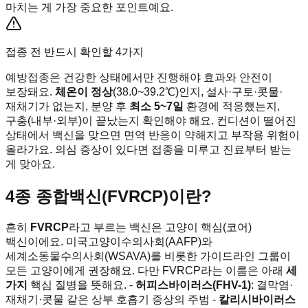
마치는 게 가장 중요한 포인트예요.
접종 전 반드시 확인할 4가지
예방접종은 건강한 상태에서만 진행해야 효과와 안전이
보장돼요.
체온이 정상
(38.0~39.2℃)인지, 설사·구토·콧물·
재채기가 없는지, 분양 후
최소 5~7일
환경에 적응했는지,
구충(내부·외부)이 끝났는지 확인해야 해요. 컨디션이 떨어진
상태에서 백신을 맞으면 면역 반응이 약해지고 부작용 위험이
올라가요. 의심 증상이 있다면 접종을 미루고 진료부터 받는
게 맞아요.
4종 종합백신(FVRCP)이란?
흔히
FVRCP
라고 부르는 백신은 고양이 핵심(코어)
백신이에요. 미국고양이수의사회(AAFP)와
세계소동물수의사회(WSAVA)를 비롯한 가이드라인 그룹이
모든 고양이에게 권장해요. 다만 FVRCP라는 이름은 아래
세
가지
핵심 질병을 뜻해요. -
허피스바이러스(FHV-1)
: 결막염·
재채기·콧물 같은 상부 호흡기 증상의 주범 -
칼리시바이러스