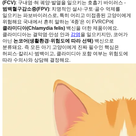
(FCV)
: 구내염·혀 궤양·발열을 일으키는 호흡기 바이러스 -
범백혈구감소증(FPV)
: 치명적인 설사·구토·골수 억제를
일으키는 파보바이러스로, 특히 어리고 미접종된 고양이에게
위험해요 국내에서 흔히 말하는 '4종'은 이 FVRCP에
클라미디아(Chlamydia felis)
백신을 더한 제품이에요.
클라미디아는 결막염·만성 안과
감염
을 일으키지만, 코어가
아닌
논코어(생활환경·위험도에 따라 선택)
백신으로
분류돼요. 즉 모든 아기 고양이에게 진짜 필수인 핵심은
허피스·칼리시·범백이고, 클라미디아 포함 여부는 위험도에
따라 수의사와 상담해 결정해요.