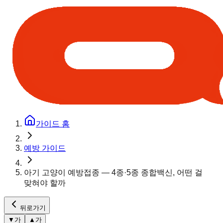
가이드 홈
예방 가이드
아기 고양이 예방접종 — 4종·5종 종합백신, 어떤 걸
맞혀야 할까
뒤로가기
▼
가
▲
가