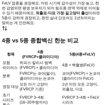
FeLV 접종을 권장해요. 어린 시기에 감수성이 가장 높고, 한
번 감염되면 평생 보유자가 되어 림프종·면역 억제로 이어질
수 있기 때문이에요.
외출묘·다묘 가정·길고양이 출신
이라면
5종이 강하게 권장되고, 완전 실내 단묘여도 1년차까지는
맞히는 게 안전해요.
4종 vs 5종 종합백신 한눈 비교
4종
항목
5종(4종+FeLV)
(FVRCP+클라미디아)
포함
허피스·칼리시·범백
4종 + 백혈병(FeLV)
바이러스
(FVRCP) + 클라미디아
FVRCP는 코어(필수),
코어(FVRCP) + 논코어
분류
클라미디아는 논코어
(클라미디아·FeLV)
모든 아기 고양이
1년 미만 모든 고양이,
권장 대상
(FVRCP 기준)
외출묘, 다묘
초기
FVRCP 3~4회
FVRCP 3~4회 + FeLV
시리즈
(16~20주령까지)
시리즈
횟수