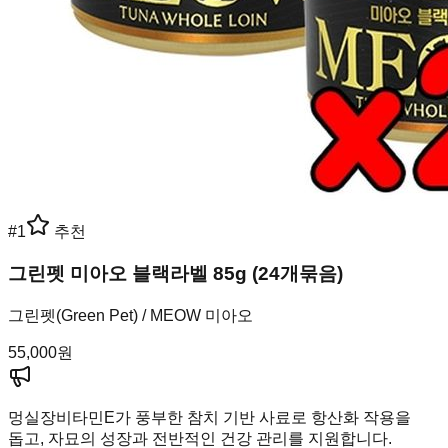
#
1
추천
그린펫 미아오 블랙라벨 85g (24개묶음)
그린펫(Green Pet) / MEOW 미아오
55,000
원
멍실장
비타민E가 풍부한 참치 기반 사료로 항산화 작용을
돕고, 자묘의 성장과 전반적인 건강 관리를 지원합니다.