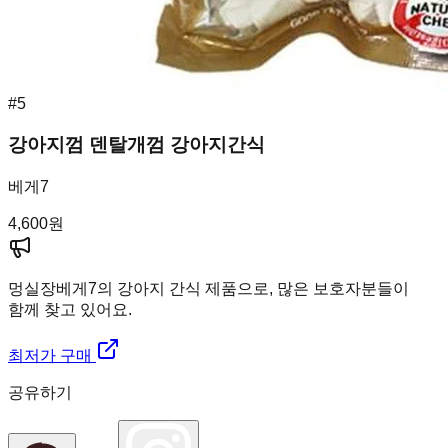
#
5
강아지껌 덴탈개껌 강아지간식
베게7
4,600
원
멍실장
베게7의 강아지 간식 제품으로, 많은 보호자분들이
함께 찾고 있어요.
최저가 구매
공유하기