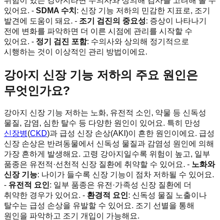
위험이 있는 강아지라면 수의사와 상의해 검사를 고려해 볼 수
있어요. -
SDMA 수치
: 신장 기능 저하의 민감한 지표로, 조기
발견에 도움이 돼요. -
조기 검진의 중요성
: 증상이 나타나기
전에 변화를 파악하면 더 이른 시점에 관리를 시작할 수
있어요. -
정기 검진 포함
: 수의사와 상의해 정기적으로
시행하는 것이 이상적인 관리 방법이에요.
강아지 신장 기능 저하의 주요 원인은
무엇인가요?
강아지 신장 기능 저하는 노화, 유전적 소인, 약물 등 신독성
물질, 감염, 심한 탈수 등 다양한 원인이 있어요. 특히 만성
신장병
(
CKD
)과 급성 신장 손상(AKI)이 흔한 원인이에요. 급성
신장 손상은 반려동물에서 신독성 물질과 감염성 원인에 의해
가장 흔하게 발생해요. 고령 강아지일수록 위험이 높고, 일부
품종은 유전적·선천적 신장 질환에 취약할 수 있어요. -
노화와
신장 기능
: 나이가 들수록 신장 기능이 점차 저하될 수 있어요.
-
유전적 요인
: 일부 품종은 유전·가족성 신장 질환에 더
취약한 경우가 있어요. -
환경적 요인
: 신독성 물질 노출이나
탈수는 급성 손상을 유발할 수 있어요. 조기 선별을 통해
원인을 파악하고 조기 개입이 가능해요.