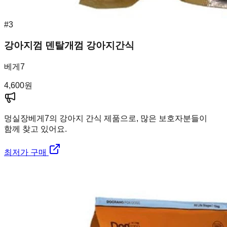
#
3
강아지껌 덴탈개껌 강아지간식
베게7
4,600
원
멍실장
베게7의 강아지 간식 제품으로, 많은 보호자분들이
함께 찾고 있어요.
최저가 구매