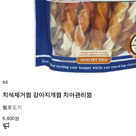
#
4
치석제거껌 강아지개껌 치아관리껌
헬로도기
6,400
원