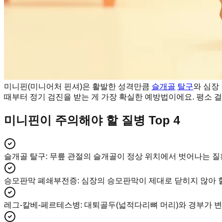
미니핀(미니어처 핀셔)은 활발한 성격만큼
슬개골
탈구
와 심장
때부터 정기 검진을 받는 게 가장 확실한 예방법이에요. 평소 
미니핀이 주의해야 할 질병 Top 4
슬개골 탈구
:
무릎 관절의 슬개골이 정상 위치에서 벗어나는 질
승모판막 폐쇄부전증
:
심장의 승모판막이 제대로 닫히지 않아 
레그-칼베-페르테스병
:
대퇴골두(넓적다리뼈 머리)와 경부가 