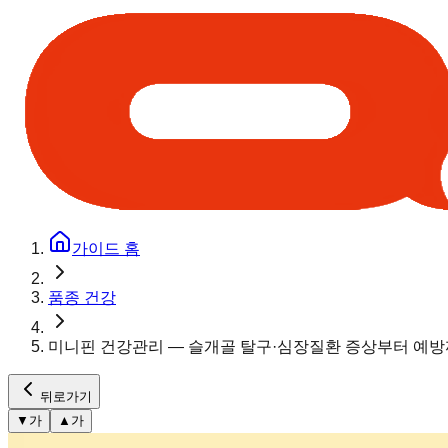
가이드 홈
품종 건강
미니핀 건강관리 — 슬개골 탈구·심장질환 증상부터 예방
뒤로가기
▼
가
▲
가