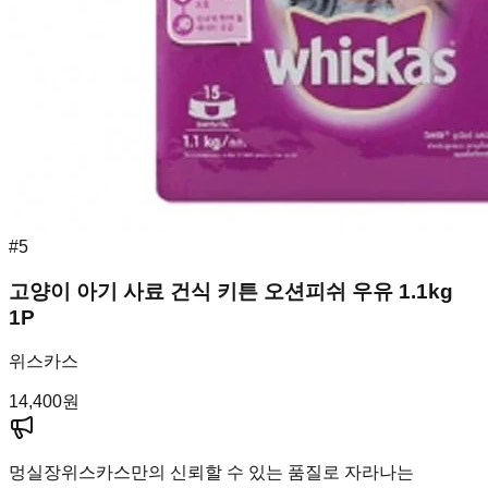
#
5
고양이 아기 사료 건식 키튼 오션피쉬 우유 1.1kg
1P
위스카스
14,400
원
멍실장
위스카스만의 신뢰할 수 있는 품질로 자라나는