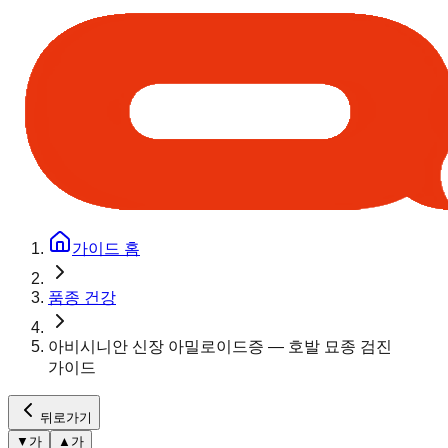
가이드 홈
품종 건강
아비시니안 신장 아밀로이드증 — 호발 묘종 검진
가이드
뒤로가기
▼
가
▲
가