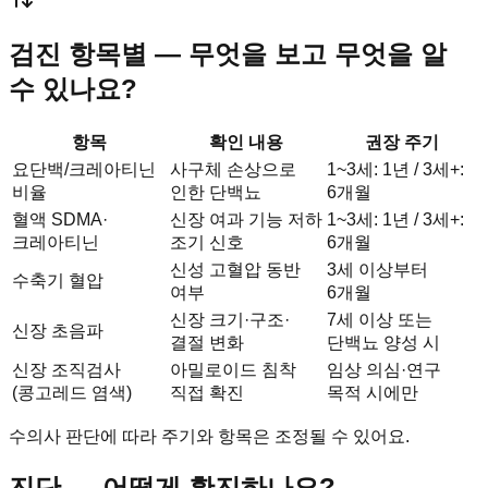
검진 항목별 — 무엇을 보고 무엇을 알
수 있나요?
항목
확인 내용
권장 주기
요단백/크레아티닌
사구체 손상으로
1~3세: 1년 / 3세+:
비율
인한 단백뇨
6개월
혈액 SDMA·
신장 여과 기능 저하
1~3세: 1년 / 3세+:
크레아티닌
조기 신호
6개월
신성 고혈압 동반
3세 이상부터
수축기 혈압
여부
6개월
신장 크기·구조·
7세 이상 또는
신장 초음파
결절 변화
단백뇨 양성 시
신장 조직검사
아밀로이드 침착
임상 의심·연구
(콩고레드 염색)
직접 확진
목적 시에만
수의사 판단에 따라 주기와 항목은 조정될 수 있어요.
진단 — 어떻게 확진하나요?