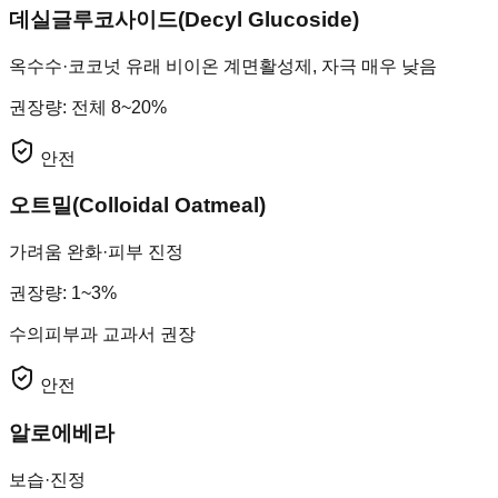
데실글루코사이드(Decyl Glucoside)
옥수수·코코넛 유래 비이온 계면활성제, 자극 매우 낮음
권장량
:
전체 8~20%
안전
오트밀(Colloidal Oatmeal)
가려움 완화·피부 진정
권장량
:
1~3%
수의피부과 교과서 권장
안전
알로에베라
보습·진정