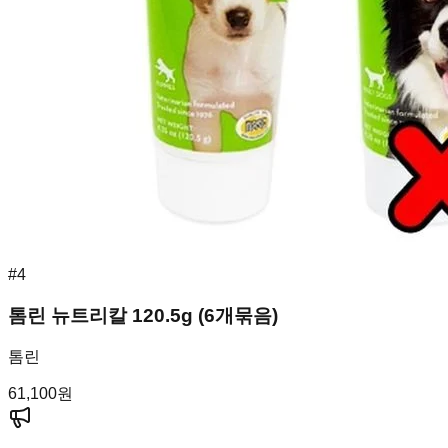
#
4
톰린 뉴트리칼 120.5g (6개묶음)
톰린
61,100
원