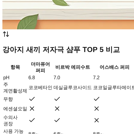
강아지 새끼 저자극 샴푸 TOP 5 비교
더마퓨어
항목
비르박 에피수트
어스배스 퍼피
퍼피
pH
6.8
7.0
7.2
주
코코베타인
데실글루코사이드
코코일글루타메이
계면활성제
무향
에센셜오일
수의사
권장
사용 가능