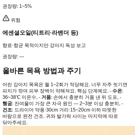
권장량
:
1~5%
위험
에센셜오일(티트리·라벤더 등)
향료·항균 목적이지만 강아지 독성 보고
권장량
:
—
올바른 목욕 방법과 주기
어린 강아지 목욕은 월 1~2회가 적당해요. 너무 자주 씻기면
피지가 깎여 피부 장벽이 약해져요. 핵심 단계예요. -
수온
:
36~38℃ 미온수, -
거품
: 손에서 충분히 거품 낸 뒤 도포, -
헹굼
: 잔여물이 가장 큰 자극 원인 — 2~3분 이상 충분히, -
건조
: 드라이어 약풍·30cm 거리·15~20cm 이하 따뜻한
바람으로 완전 건조. 귀와 발가락 사이는 마지막에 따로
닦아주세요.