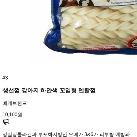
#
3
생선껌 강아지 하얀색 꼬임형 덴탈껌
베게브랜드
10,100
원
멍실장
콜라겐과 부포화지방산 오메가 3&6가 피부병 예방과