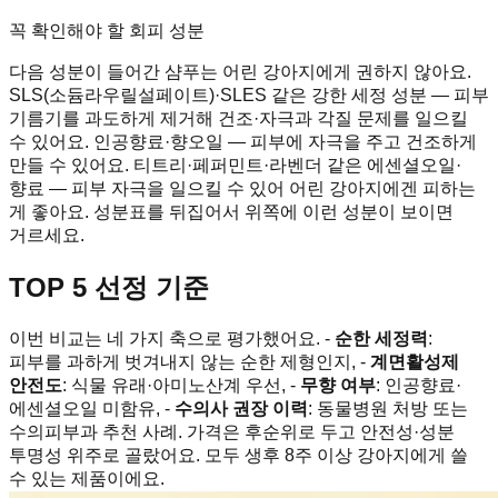
꼭 확인해야 할 회피 성분
다음 성분이 들어간 샴푸는 어린 강아지에게 권하지 않아요.
SLS(소듐라우릴설페이트)·SLES 같은 강한 세정 성분 — 피부
기름기를 과도하게 제거해 건조·자극과 각질 문제를 일으킬
수 있어요. 인공향료·향오일 — 피부에 자극을 주고 건조하게
만들 수 있어요. 티트리·페퍼민트·라벤더 같은 에센셜오일·
향료 — 피부 자극을 일으킬 수 있어 어린 강아지에겐 피하는
게 좋아요. 성분표를 뒤집어서 위쪽에 이런 성분이 보이면
거르세요.
TOP 5 선정 기준
이번 비교는 네 가지 축으로 평가했어요. -
순한 세정력
:
피부를 과하게 벗겨내지 않는 순한 제형인지, -
계면활성제
안전도
: 식물 유래·아미노산계 우선, -
무향 여부
: 인공향료·
에센셜오일 미함유, -
수의사 권장 이력
: 동물병원 처방 또는
수의피부과 추천 사례. 가격은 후순위로 두고 안전성·성분
투명성 위주로 골랐어요. 모두 생후 8주 이상 강아지에게 쓸
수 있는 제품이에요.