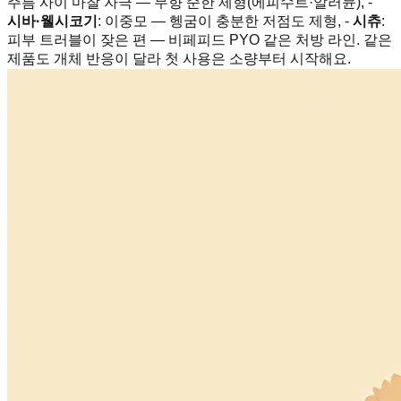
주름 사이 마찰 자극 — 무향 순한 제형(에피수트·알러뮨), -
시바·웰시코기
: 이중모 — 헹굼이 충분한 저점도 제형, -
시츄
:
피부 트러블이 잦은 편 — 비페피드 PYO 같은 처방 라인. 같은
제품도 개체 반응이 달라 첫 사용은 소량부터 시작해요.