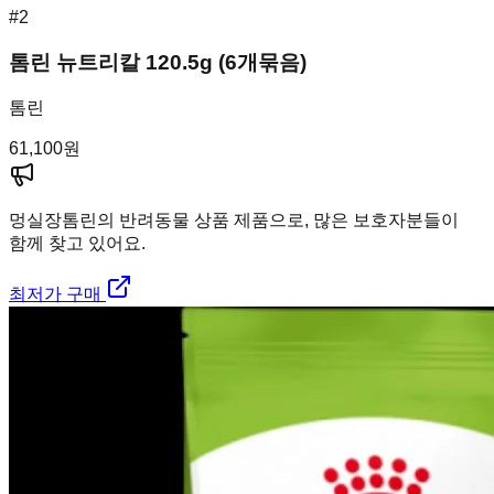
#
2
톰린 뉴트리칼 120.5g (6개묶음)
톰린
61,100
원
멍실장
톰린의 반려동물 상품 제품으로, 많은 보호자분들이
함께 찾고 있어요.
최저가 구매