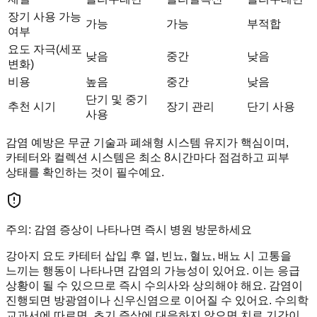
장기 사용 가능
가능
가능
부적합
여부
요도 자극(세포
낮음
중간
낮음
변화)
비용
높음
중간
낮음
단기 및 중기
추천 시기
장기 관리
단기 사용
사용
감염 예방은 무균 기술과 폐쇄형 시스템 유지가 핵심이며,
카테터와 컬렉션 시스템은 최소 8시간마다 점검하고 피부
상태를 확인하는 것이 필수예요.
주의: 감염 증상이 나타나면 즉시 병원 방문하세요
강아지 요도 카테터 삽입 후 열, 빈뇨, 혈뇨, 배뇨 시 고통을
느끼는 행동이 나타나면 감염의 가능성이 있어요. 이는 응급
상황이 될 수 있으므로 즉시 수의사와 상의해야 해요. 감염이
진행되면 방광염이나 신우신염으로 이어질 수 있어요. 수의학
교과서에 따르면, 초기 증상에 대응하지 않으면 치료 기간이