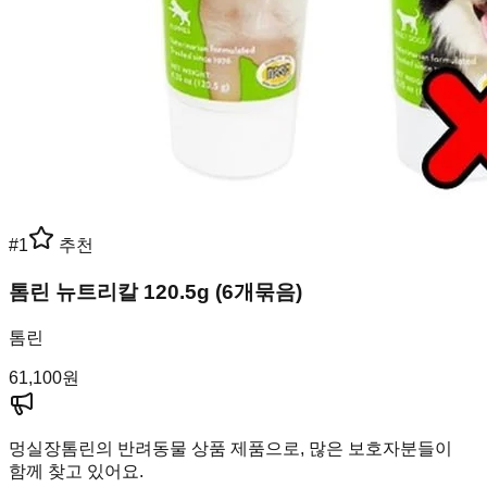
#
1
추천
톰린 뉴트리칼 120.5g (6개묶음)
톰린
61,100
원
멍실장
톰린의 반려동물 상품 제품으로, 많은 보호자분들이
함께 찾고 있어요.