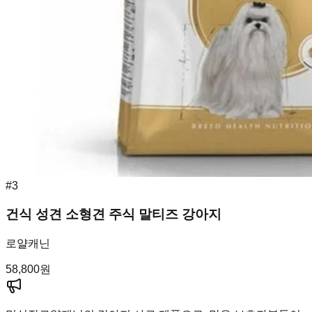
#
3
건식 성견 소형견 주식 말티즈 강아지
로얄캐닌
58,800
원