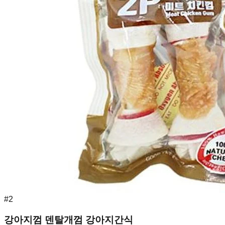
#
2
강아지껌 덴탈개껌 강아지간식