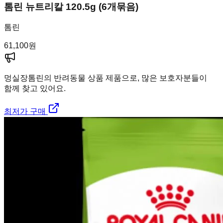
톰린 뉴트리칼 120.5g (6개묶음)
톰린
61,100
원
멍실장
톰린의 반려동물 상품 제품으로, 많은 보호자분들이
함께 찾고 있어요.
최저가 구매