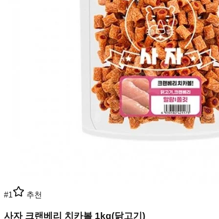
#
1
추천
사자 크랜베리 치카볼 1kg(닭고기)