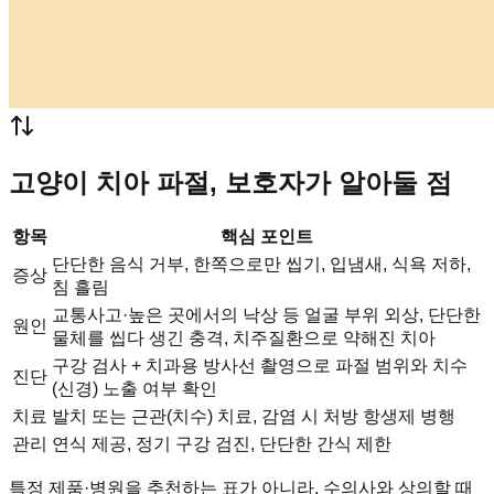
고양이 치아 파절, 보호자가 알아둘 점
항목
핵심 포인트
단단한 음식 거부, 한쪽으로만 씹기, 입냄새, 식욕 저하,
증상
침 흘림
교통사고·높은 곳에서의 낙상 등 얼굴 부위 외상, 단단한
원인
물체를 씹다 생긴 충격, 치주질환으로 약해진 치아
구강 검사 + 치과용 방사선 촬영으로 파절 범위와 치수
진단
(신경) 노출 여부 확인
치료
발치 또는 근관(치수) 치료, 감염 시 처방 항생제 병행
관리
연식 제공, 정기 구강 검진, 단단한 간식 제한
특정 제품·병원을 추천하는 표가 아니라, 수의사와 상의할 때