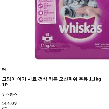
#
4
고양이 아기 사료 건식 키튼 오션피쉬 우유 1.1kg
1P
위스카스
14,400
원