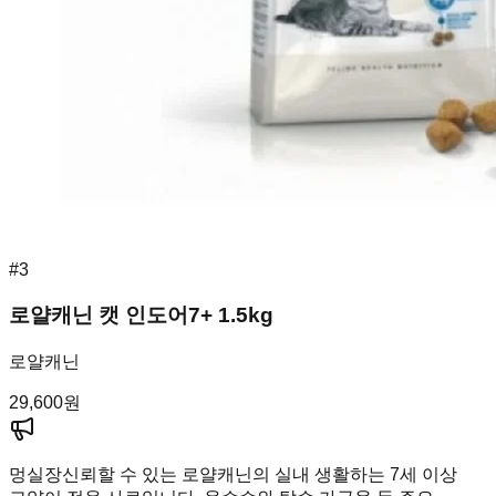
#
3
로얄캐닌 캣 인도어7+ 1.5kg
로얄캐닌
29,600
원
멍실장
신뢰할 수 있는 로얄캐닌의 실내 생활하는 7세 이상