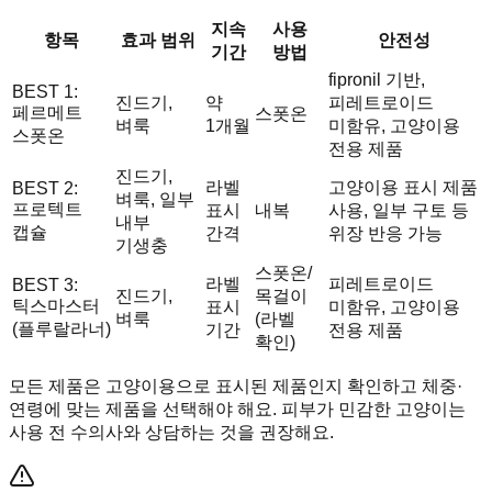
지속
사용
항목
효과 범위
안전성
기간
방법
fipronil 기반,
BEST 1:
진드기,
약
피레트로이드
페르메트
스폿온
벼룩
1개월
미함유, 고양이용
스폿온
전용 제품
진드기,
라벨
고양이용 표시 제품
BEST 2:
벼룩, 일부
프로텍트
표시
내복
사용, 일부 구토 등
내부
캡슐
간격
위장 반응 가능
기생충
스폿온/
라벨
피레트로이드
BEST 3:
진드기,
목걸이
틱스마스터
표시
미함유, 고양이용
벼룩
(라벨
(플루랄라너)
기간
전용 제품
확인)
모든 제품은 고양이용으로 표시된 제품인지 확인하고 체중·
연령에 맞는 제품을 선택해야 해요. 피부가 민감한 고양이는
사용 전 수의사와 상담하는 것을 권장해요.