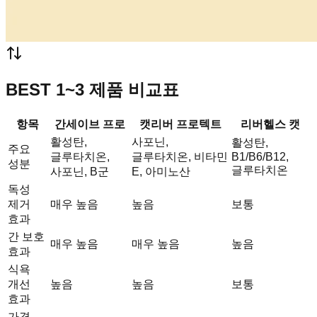
BEST 1~3 제품 비교표
항목
간세이브 프로
캣리버 프로텍트
리버헬스 캣
활성탄,
사포닌,
활성탄,
주요
글루타치온,
글루타치온, 비타민
B1/B6/B12,
성분
글루타치온
사포닌, B군
E, 아미노산
독성
제거
매우 높음
높음
보통
효과
간 보호
매우 높음
매우 높음
높음
효과
식욕
개선
높음
높음
보통
효과
가격