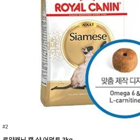
#
2
로얄캐닌 캣 샴 어덜트 2kg