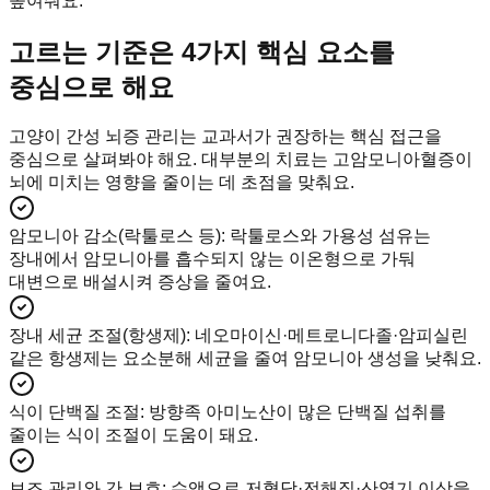
높여줘요.
고르는 기준은 4가지 핵심 요소를
중심으로 해요
고양이 간성 뇌증 관리는 교과서가 권장하는 핵심 접근을
중심으로 살펴봐야 해요. 대부분의 치료는 고암모니아혈증이
뇌에 미치는 영향을 줄이는 데 초점을 맞춰요.
암모니아 감소(락툴로스 등)
:
락툴로스와 가용성 섬유는
장내에서 암모니아를 흡수되지 않는 이온형으로 가둬
대변으로 배설시켜 증상을 줄여요.
장내 세균 조절(항생제)
:
네오마이신·메트로니다졸·암피실린
같은 항생제는 요소분해 세균을 줄여 암모니아 생성을 낮춰요.
식이 단백질 조절
:
방향족 아미노산이 많은 단백질 섭취를
줄이는 식이 조절이 도움이 돼요.
보조 관리와 간 보호
:
수액으로 저혈당·전해질·산염기 이상을