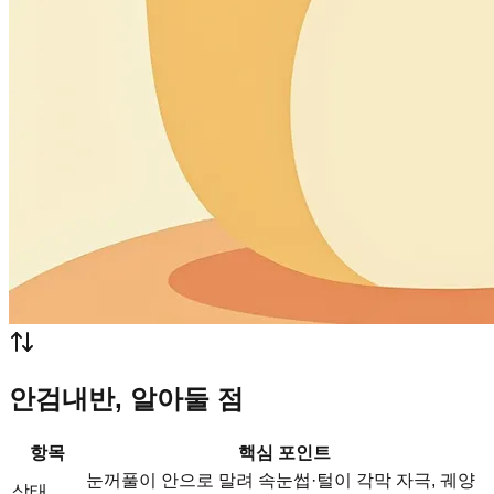
안검내반, 알아둘 점
항목
핵심 포인트
눈꺼풀이 안으로 말려 속눈썹·털이 각막 자극, 궤양
상태