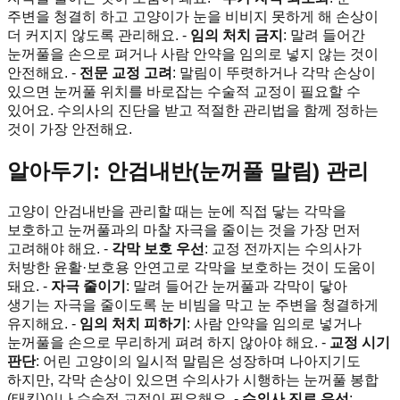
주변을 청결히 하고 고양이가 눈을 비비지 못하게 해 손상이
더 커지지 않도록 관리해요. -
임의 처치 금지
: 말려 들어간
눈꺼풀을 손으로 펴거나 사람 안약을 임의로 넣지 않는 것이
안전해요. -
전문 교정 고려
: 말림이 뚜렷하거나 각막 손상이
있으면 눈꺼풀 위치를 바로잡는 수술적 교정이 필요할 수
있어요. 수의사의 진단을 받고 적절한 관리법을 함께 정하는
것이 가장 안전해요.
알아두기: 안검내반(눈꺼풀 말림) 관리
고양이 안검내반을 관리할 때는 눈에 직접 닿는 각막을
보호하고 눈꺼풀과의 마찰 자극을 줄이는 것을 가장 먼저
고려해야 해요. -
각막 보호 우선
: 교정 전까지는 수의사가
처방한 윤활·보호용 안연고로 각막을 보호하는 것이 도움이
돼요. -
자극 줄이기
: 말려 들어간 눈꺼풀과 각막이 닿아
생기는 자극을 줄이도록 눈 비빔을 막고 눈 주변을 청결하게
유지해요. -
임의 처치 피하기
: 사람 안약을 임의로 넣거나
눈꺼풀을 손으로 무리하게 펴려 하지 않아야 해요. -
교정 시기
판단
: 어린 고양이의 일시적 말림은 성장하며 나아지기도
하지만, 각막 손상이 있으면 수의사가 시행하는 눈꺼풀 봉합
(태킹)이나 수술적 교정이 필요해요. -
수의사 진료 우선
: