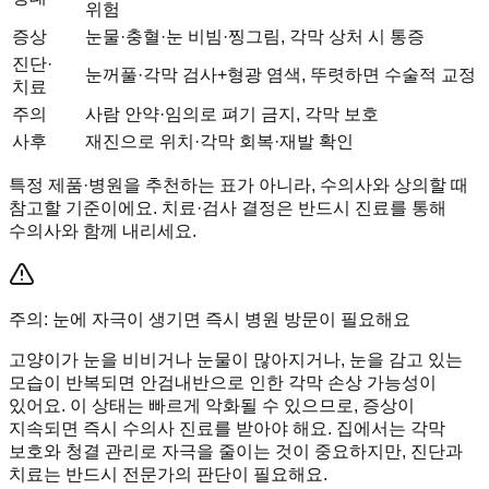
위험
증상
눈물·충혈·눈 비빔·찡그림, 각막 상처 시 통증
진단·
눈꺼풀·각막 검사+형광 염색, 뚜렷하면 수술적 교정
치료
주의
사람 안약·임의로 펴기 금지, 각막 보호
사후
재진으로 위치·각막 회복·재발 확인
특정 제품·병원을 추천하는 표가 아니라, 수의사와 상의할 때
참고할 기준이에요. 치료·검사 결정은 반드시 진료를 통해
수의사와 함께 내리세요.
주의: 눈에 자극이 생기면 즉시 병원 방문이 필요해요
고양이가 눈을 비비거나 눈물이 많아지거나, 눈을 감고 있는
모습이 반복되면 안검내반으로 인한 각막 손상 가능성이
있어요. 이 상태는 빠르게 악화될 수 있으므로, 증상이
지속되면 즉시 수의사 진료를 받아야 해요. 집에서는 각막
보호와 청결 관리로 자극을 줄이는 것이 중요하지만, 진단과
치료는 반드시 전문가의 판단이 필요해요.