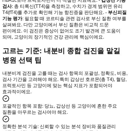
HbA1c보다 프럭토사민이 더 적절한 지표예요. -
갑상선 기능
검사
: 총 티록신(TT4)을 측정하고, 수치가 경계 범위면 유리
T4(fT4)를 추가로 확인해 기능 항진증을 판단해요. -
부신피질
기능 평가
: 필요할 때 코르티솔 관련 검사로 부신 질환 여부를
살펴봐요. 다만 고양이에서 부신 질환은 비교적 드문
편이에요. 이 검진은 증상이 없어도 조기 발견에 큰 도움이
되며, 고양이의 장기적인 건강 관리에 핵심이에요.
고르는 기준: 내분비 종합 검진을 맡길
병원 선택 팁
내분비계 검진을 고를 때는 검사 항목의 포괄성, 정확도, 비용,
검사 기간을 고려해야 해요. 특히 갑상선 호르몬(총 T4), 혈당,
프럭토사민 등 고양이에 맞는 핵심 지표가 포함되어야
효과적이에요.
포괄적인 항목 포함
:
당뇨, 갑상선 등 고양이에 흔한 주요
질환을 아우르는 검사여야 해요.
정확한 분석 기술
:
신뢰할 수 있는 분석 장비와 품질관리