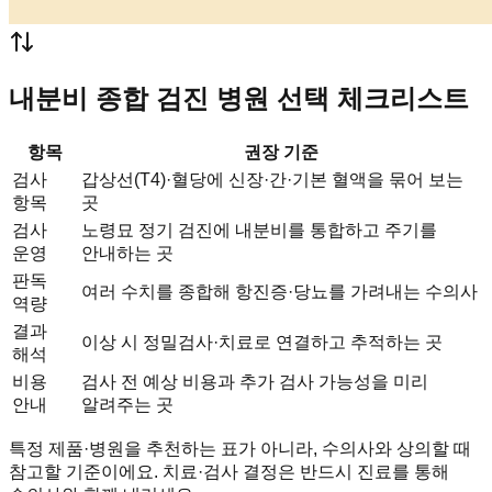
내분비 종합 검진 병원 선택 체크리스트
항목
권장 기준
검사
갑상선(T4)·혈당에 신장·간·기본 혈액을 묶어 보는
항목
곳
검사
노령묘 정기 검진에 내분비를 통합하고 주기를
운영
안내하는 곳
판독
여러 수치를 종합해 항진증·당뇨를 가려내는 수의사
역량
결과
이상 시 정밀검사·치료로 연결하고 추적하는 곳
해석
비용
검사 전 예상 비용과 추가 검사 가능성을 미리
안내
알려주는 곳
특정 제품·병원을 추천하는 표가 아니라, 수의사와 상의할 때
참고할 기준이에요. 치료·검사 결정은 반드시 진료를 통해