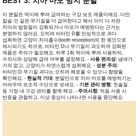
BEST 3: 치아 마모 방지 분말
이 분말은 먹이에 뿌려 급여하는 구강 보조 제품이에요. 다만
칼슘·인 같은 무기질을 더 급여한다고 해서 이미 다 자란
치아의 법랑질이 강화되거나 마모가 예방된다는 근거는
분명하지 않아요. 오히려 비타민 D를 만성적으로 과다
섭취하면 고양이 치아흡수(tooth resorption)의 한 원인으로
제시되기도 하므로, 비타민 D나 무기질이 과도하게 강화된
제품은 주의가 필요해요. 하루 1회 먹이에 뿌려 사용하되,
수의사와 상담해 급여 여부를 결정해요. -
사용 편의성
: 냄새가
거의 없고, 고양이가 자연스럽게 섭취해요. -
성분 주의
:
비타민 D·무기질 과다는 오히려 해로울 수 있으니 함량을
확인해요. -
현실적 기대
: 분말만으로 치아 마모를 예방하기는
어려우며 보조적 수단으로 보세요. -
기본 관리 병행
: 칫솔질
등 가정 내 구강 관리를 함께 해요. -
주의사항
: 처음 사용 시
반응을 관찰하고, 이상 증상이 나타나면 사용을 중단해요.