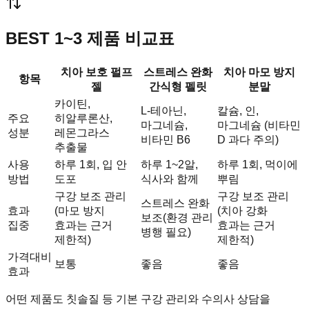
BEST 1~3 제품 비교표
치아 보호 펄프
스트레스 완화
치아 마모 방지
항목
젤
간식형 펠릿
분말
카이틴,
L-테아닌,
칼슘, 인,
주요
히알루론산,
마그네슘,
마그네슘 (비타민
성분
레몬그라스
비타민 B6
D 과다 주의)
추출물
사용
하루 1회, 입 안
하루 1~2알,
하루 1회, 먹이에
방법
도포
식사와 함께
뿌림
구강 보조 관리
구강 보조 관리
스트레스 완화
효과
(마모 방지
(치아 강화
보조(환경 관리
집중
효과는 근거
효과는 근거
병행 필요)
제한적)
제한적)
가격대비
보통
좋음
좋음
효과
어떤 제품도 칫솔질 등 기본 구강 관리와 수의사 상담을