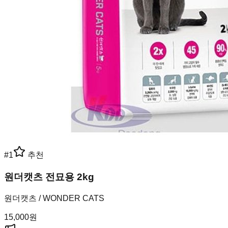
#
1
추천
원더캣츠 전묘용 2kg
원더캣츠 / WONDER CATS
15,000
원