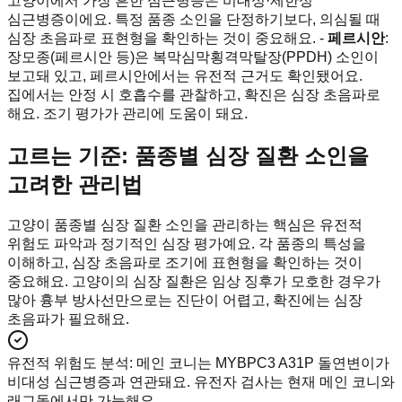
고양이에서 가장 흔한 심근병증은 비대성·제한성
심근병증이에요. 특정 품종 소인을 단정하기보다, 의심될 때
심장 초음파로 표현형을 확인하는 것이 중요해요. -
페르시안
:
장모종(페르시안 등)은 복막심막횡격막탈장(PPDH) 소인이
보고돼 있고, 페르시안에서는 유전적 근거도 확인됐어요.
집에서는 안정 시 호흡수를 관찰하고, 확진은 심장 초음파로
해요. 조기 평가가 관리에 도움이 돼요.
고르는 기준: 품종별 심장 질환 소인을
고려한 관리법
고양이 품종별 심장 질환 소인을 관리하는 핵심은 유전적
위험도 파악과 정기적인 심장 평가예요. 각 품종의 특성을
이해하고, 심장 초음파로 조기에 표현형을 확인하는 것이
중요해요. 고양이의 심장 질환은 임상 징후가 모호한 경우가
많아 흉부 방사선만으로는 진단이 어렵고, 확진에는 심장
초음파가 필요해요.
유전적 위험도 분석
:
메인 코니는 MYBPC3 A31P 돌연변이가
비대성 심근병증과 연관돼요. 유전자 검사는 현재 메인 코니와
래그돌에서만 가능해요.