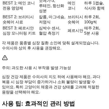
오메가-3,
BEST 1: 메인 코니
메인
하루 1캡슐,
루테인, 항산화
전용 영양제
코니
식사와 함께
성분
BEST 2: 브리티시
칼륨, 마그네슘,
브리티시
하루 2회,
숏헤어 사료
저염식
숏헤어
100g씩
BEST 3: 페르시안
심박수 센서,
매주 2회,
페르시안
심장 모니터링 키트
혈압 측정기
5분 사용
각 제품은 품종별 심장 질환 소인에 맞춰 설계되었습니다.
수의사와 상의 후 사용을 권장해요.
주의: 과도한 사용 시 부작용 발생 가능성
심장 건강 제품은 수의사의 지도 하에 사용해야 해요. 과다
복용 시 심장 부담이 증가하거나 소화 불량이 발생할 수
있어요. 특히 고양이의 체중과 건강 상태를 고려해 적절한
용량을 선택해야 해요.
사용 팁: 효과적인 관리 방법