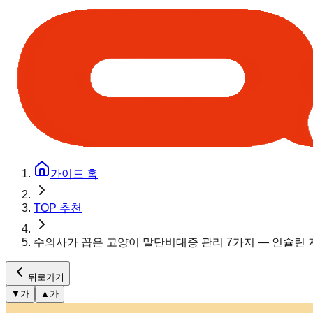
가이드 홈
TOP 추천
수의사가 꼽은 고양이 말단비대증 관리 7가지 — 인슐린
뒤로가기
▼
가
▲
가