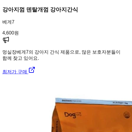
강아지껌 덴탈개껌 강아지간식
베게7
4,600
원
멍실장
베게7의 강아지 간식 제품으로, 많은 보호자분들이
함께 찾고 있어요.
최저가 구매