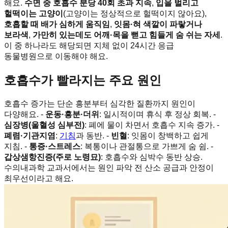
해요.
수면 중 호흡수 분당 40회 초과 지속
,
입을 벌리고
헐떡이는 고양이
(고양이는 정상적으로 헐떡이지 않아요),
호흡할 때 배가 심하게 움직임
,
잇몸·혀 색깔이 파랗거나
보라색
,
가만히 있는데도 어깨·목을 뻗고 힘들게 숨 쉬는 자세
.
이 중 하나라도 해당되면 지체 없이 24시간 응급
동물병원으로 이동해야 해요.
호흡수가 빨라지는 주요 원인
호흡수 증가는 단순 흥분부터 심각한 질환까지 원인이
다양해요. -
운동·흥분·더위
: 일시적이며 휴식 후 정상 회복. -
심장병(울혈성 심부전)
: 폐에 물이 차면서 호흡수 지속 증가. -
폐렴·기관지염
:
기침
과 동반. -
빈혈
: 잇몸이 창백하고 쉽게
지침. -
통증·스트레스
: 복통이나 관절통으로 가쁘게 숨 쉼. -
갑상샘항진증(주로 노령묘)
: 호흡수와 심박수 동반 상승.
수의내과학 교과서에서는 원인 파악 전 산소 공급과 안정이
최우선이라고 해요.