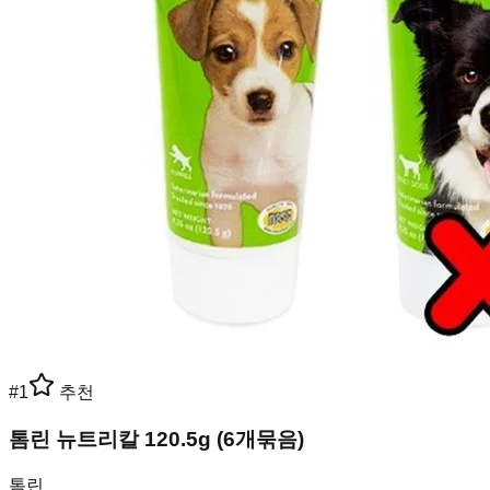
#
1
추천
톰린 뉴트리칼 120.5g (6개묶음)
톰린