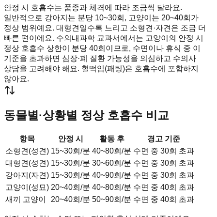
안정 시 호흡수는 품종과 체격에 따라 조금씩 달라요.
일반적으로 강아지는 분당 10~30회, 고양이는 20~40회가
정상 범위예요. 대형견일수록 느리고 소형견·자견은 조금 더
빠른 편이에요. 수의내과학 교과서에서는 고양이의 안정 시
정상 호흡수 상한이 분당 40회이므로, 수면이나 휴식 중 이
기준을 초과하면 심장·폐 질환 가능성을 의심하고 수의사
상담을 고려해야 해요. 헐떡임(패팅)은 호흡수에 포함하지
않아요.
동물별·상황별 정상 호흡수 비교
항목
안정 시
활동 후
경고 기준
소형견(성견)
15~30회/분
40~80회/분
수면 중 30회 초과
대형견(성견)
15~30회/분
30~60회/분
수면 중 30회 초과
강아지(자견)
15~30회/분
40~90회/분
수면 중 30회 초과
고양이(성묘)
20~40회/분
40~80회/분
수면 중 40회 초과
새끼 고양이
20~40회/분
50~90회/분
수면 중 40회 초과