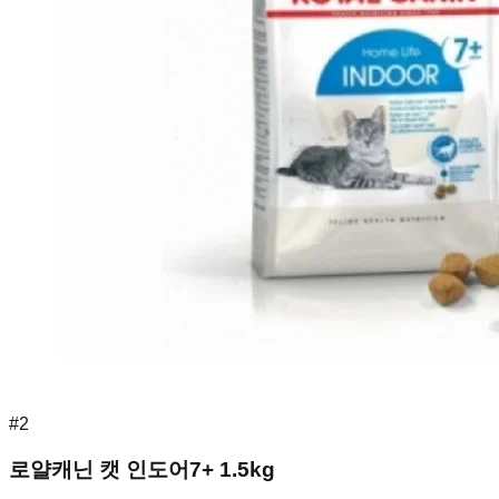
#
2
로얄캐닌 캣 인도어7+ 1.5kg