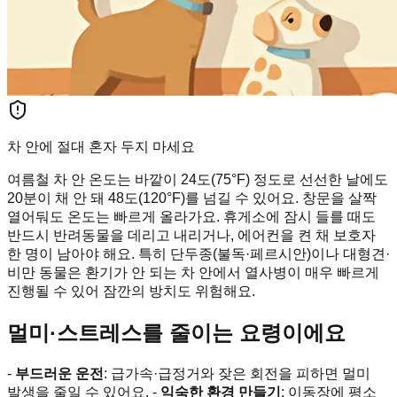
차 안에 절대 혼자 두지 마세요
여름철 차 안 온도는 바깥이 24도(75°F) 정도로 선선한 날에도
20분이 채 안 돼 48도(120°F)를 넘길 수 있어요. 창문을 살짝
열어둬도 온도는 빠르게 올라가요. 휴게소에 잠시 들를 때도
반드시 반려동물을 데리고 내리거나, 에어컨을 켠 채 보호자
한 명이 남아야 해요. 특히 단두종(불독·페르시안)이나 대형견·
비만 동물은 환기가 안 되는 차 안에서 열사병이 매우 빠르게
진행될 수 있어 잠깐의 방치도 위험해요.
멀미·스트레스를 줄이는 요령이에요
-
부드러운 운전
: 급가속·급정거와 잦은 회전을 피하면 멀미
발생을 줄일 수 있어요. -
익숙한 환경 만들기
: 이동장에 평소