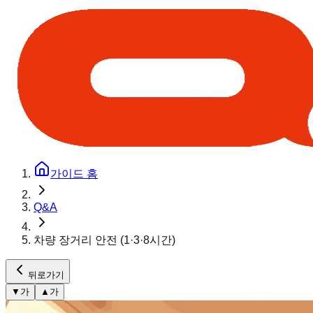
가이드 홈
Q&A
차량 장거리 안전 (1·3·8시간)
뒤로가기
▼
가
▲
가