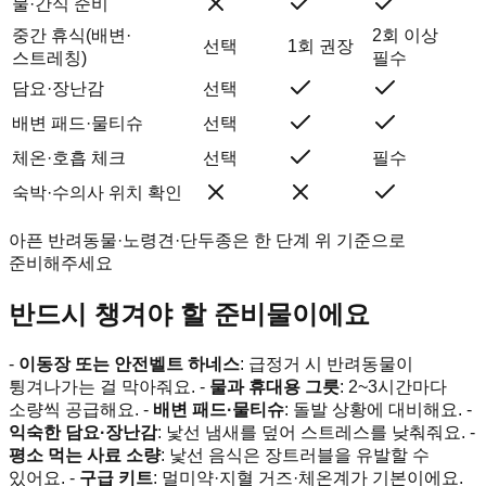
물·간식 준비
중간 휴식(배변·
2회 이상
선택
1회 권장
스트레칭)
필수
담요·장난감
선택
배변 패드·물티슈
선택
체온·호흡 체크
선택
필수
숙박·수의사 위치 확인
아픈 반려동물·노령견·단두종은 한 단계 위 기준으로
준비해주세요
반드시 챙겨야 할 준비물이에요
-
이동장 또는 안전벨트 하네스
: 급정거 시 반려동물이
튕겨나가는 걸 막아줘요. -
물과 휴대용 그릇
: 2~3시간마다
소량씩 공급해요. -
배변 패드·물티슈
: 돌발 상황에 대비해요. -
익숙한 담요·장난감
: 낯선 냄새를 덮어 스트레스를 낮춰줘요. -
평소 먹는 사료 소량
: 낯선 음식은 장트러블을 유발할 수
있어요. -
구급 키트
: 멀미약·지혈 거즈·체온계가 기본이에요.