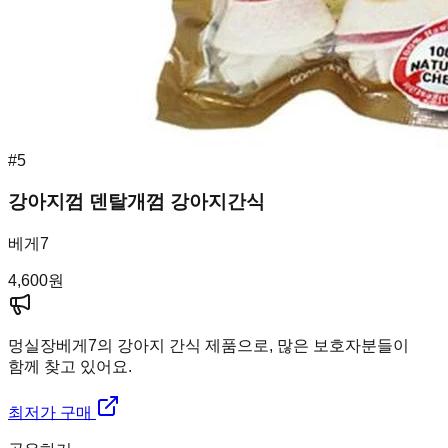
#
5
강아지껌 덴탈개껌 강아지간식
베게7
4,600
원
멍실장
베게7의 강아지 간식 제품으로, 많은 보호자분들이
함께 찾고 있어요.
최저가 구매