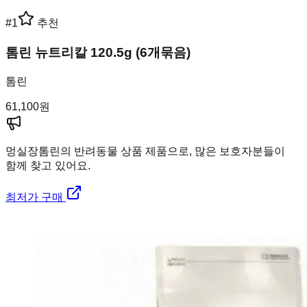
#
1
추천
톰린 뉴트리칼 120.5g (6개묶음)
톰린
61,100
원
멍실장
톰린의 반려동물 상품 제품으로, 많은 보호자분들이
함께 찾고 있어요.
최저가 구매