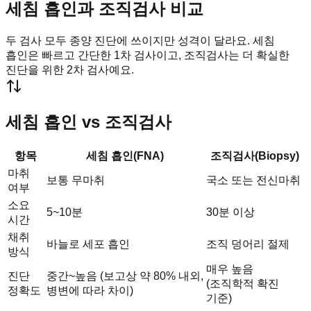
세침 흡인과 조직검사 비교
두 검사 모두 종양 진단에 쓰이지만 성격이 달라요. 세침
흡인은 빠르고 간단한 1차 검사이고, 조직검사는 더 확실한
진단을 위한 2차 검사예요.
세침 흡인 vs 조직검사
항목
세침 흡인(FNA)
조직검사(Biopsy)
마취
보통 무마취
국소 또는 전신마취
여부
소요
5~10분
30분 이상
시간
채취
바늘로 세포 흡인
조직 덩어리 절제
방식
매우 높음
진단
중간~높음 (보고상 약 80% 내외,
(조직학적 확진
정확도
병변에 따라 차이)
기준)